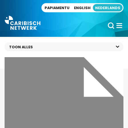
Direct naar artikel
PAPIAMENTU
ENGLISH
NEDERLANDS