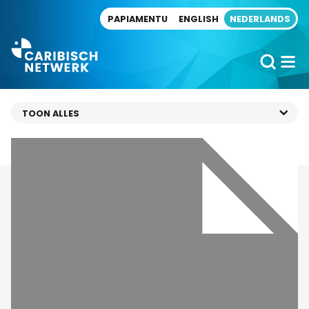
Direct naar artikel
PAPIAMENTU
ENGLISH
NEDERLANDS