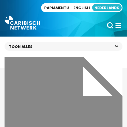
Direct naar artikel
PAPIAMENTU
ENGLISH
NEDERLANDS