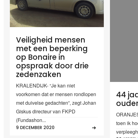
Veiligheid mensen
met een beperking
op Bonaire in
opspraak door drie
zedenzaken
KRALENDIJK- “Je kan niet
44 ja
voorkomen dat er mensen rondlopen
oude
met duivelse gedachten”, zegt Johan
Giskus directeur van FKPD
ORANJEST
(Fundashon...
toen ik ho
9 DECEMBER 2020
verpleeghu