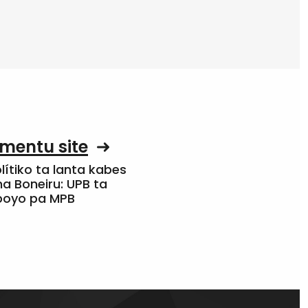
mentu site
olítiko ta lanta kabes
a Boneiru: UPB ta
apoyo pa MPB