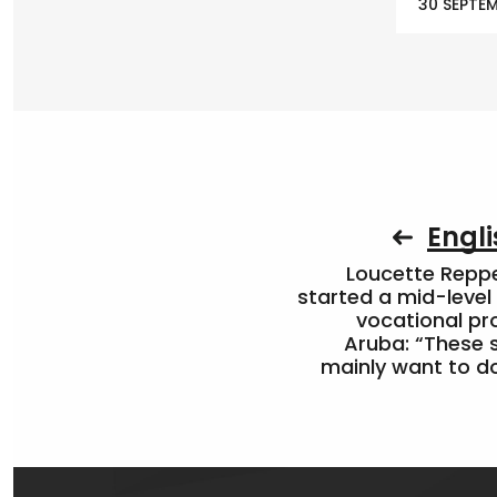
30 SEPTEM
Engli
Loucette Rep
started a mid-level
vocational pr
Aruba: “These 
mainly want to do