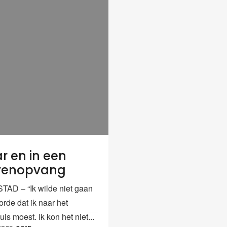
ar en in een
renopvang
AD – “Ik wilde niet gaan
orde dat ik naar het
is moest. Ik kon het niet...