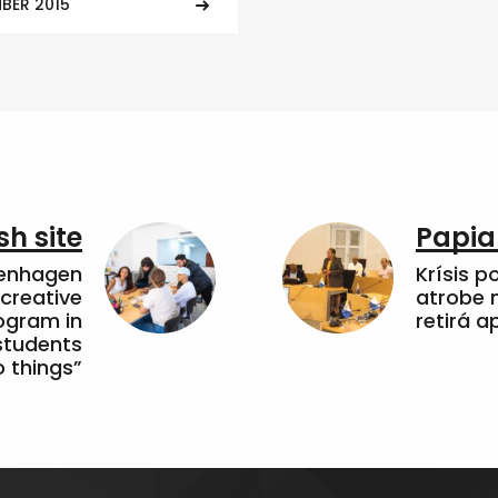
BER 2015
sh site
Papia
penhagen
Krísis p
 creative
atrobe n
ogram in
retirá 
students
 things”