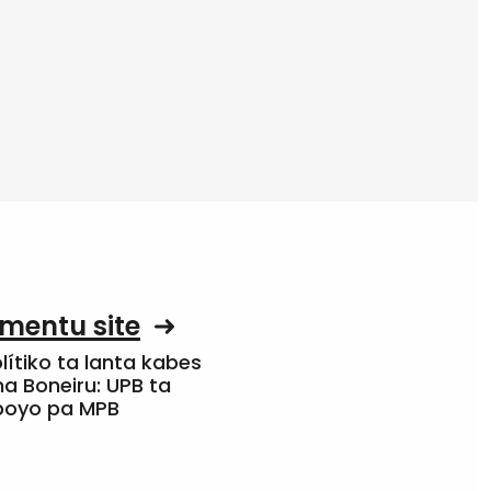
mentu site
olítiko ta lanta kabes
a Boneiru: UPB ta
apoyo pa MPB