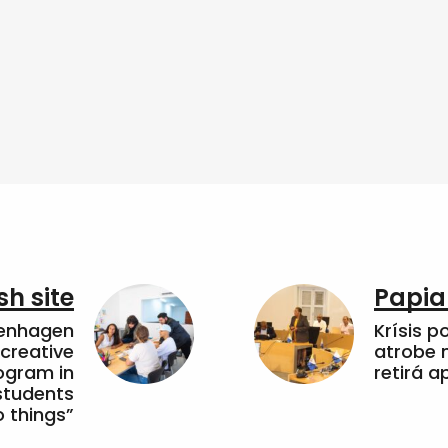
sh site
Papia
penhagen
Krísis p
 creative
atrobe n
ogram in
retirá 
students
 things”