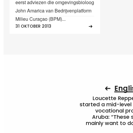
eerst adviezen die omgevingsbioloog
John Amarica van Bedrijvenplatform
Milieu Curaçao (BPM)...
31 OKTOBER 2013
Engli
Loucette Rep
started a mid-level
vocational pr
Aruba: “These 
mainly want to do