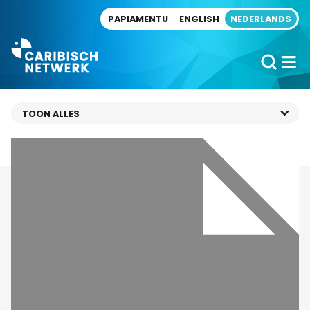
Direct naar artikel
PAPIAMENTU
ENGLISH
NEDERLANDS