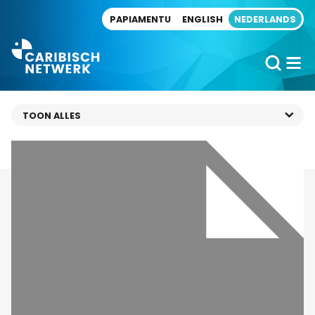
Direct naar artikel
PAPIAMENTU
ENGLISH
NEDERLANDS