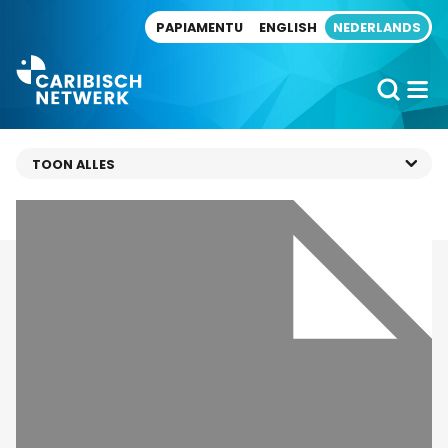
Direct naar artikel
PAPIAMENTU
ENGLISH
NEDERLANDS