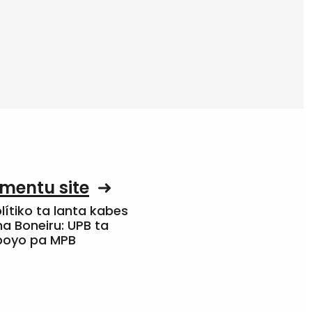
mentu site
olítiko ta lanta kabes
a Boneiru: UPB ta
apoyo pa MPB