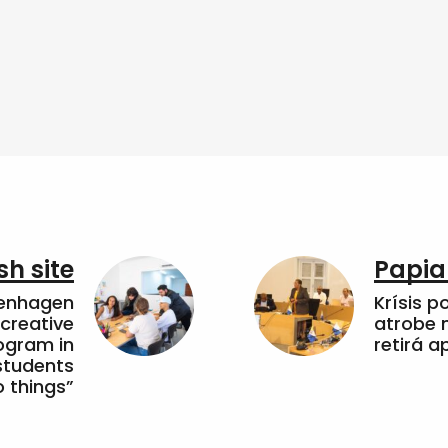
sh site
Papia
penhagen
Krísis p
 creative
atrobe n
ogram in
retirá 
students
 things”