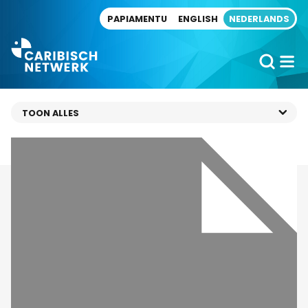
Direct naar artikel
PAPIAMENTU
ENGLISH
NEDERLANDS