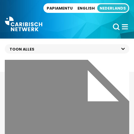
Direct naar artikel
PAPIAMENTU
ENGLISH
NEDERLANDS