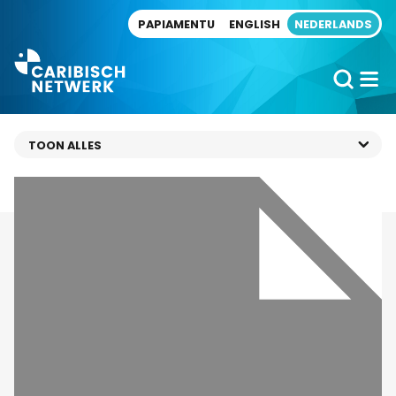
Direct naar artikel
PAPIAMENTU
ENGLISH
NEDERLANDS