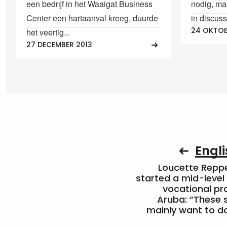
een bedrijf in het Waaigat Business
nodig, ma
Center een hartaanval kreeg, duurde
in discuss
24 OKTOB
het veertig...
27 DECEMBER 2013
Engli
Loucette Rep
started a mid-level
vocational pr
Aruba: “These 
mainly want to do