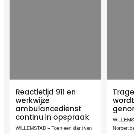
Reactietijd 911 en
Trage 
werkwijze
wordt
ambulancedienst
geno
continu in opspraak
WILLEMST
WILLEMSTAD – Toen een klant van
Norbert d