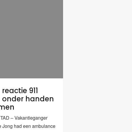
reactie 911
 onder handen
men
AD – Vakantieganger
e Jong had een ambulance