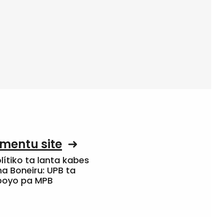
mentu site
olítiko ta lanta kabes
a Boneiru: UPB ta
apoyo pa MPB