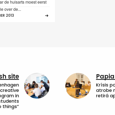
ar de huisarts moest eerst
ie over de...
ER 2013
sh site
Papia
penhagen
Krísis p
 creative
atrobe n
ogram in
retirá 
students
 things”