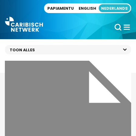
Direct naar artikel
PAPIAMENTU
ENGLISH
NEDERLANDS