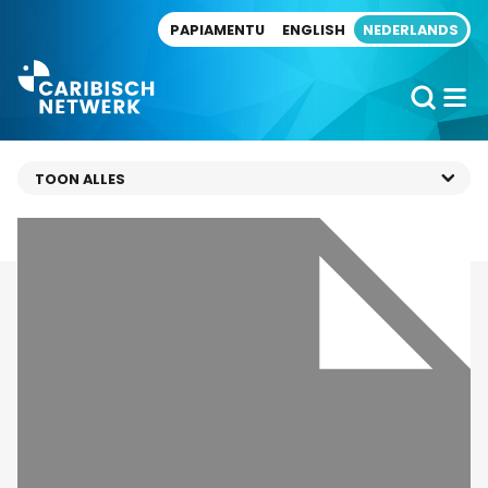
Direct naar artikel
PAPIAMENTU
ENGLISH
NEDERLANDS