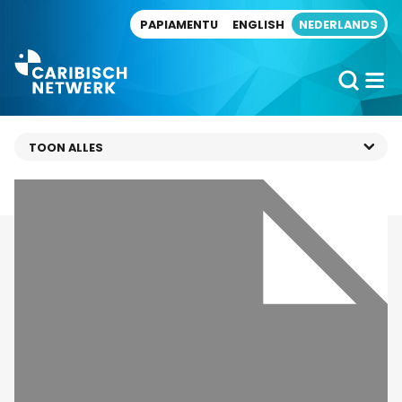
Direct naar artikel
PAPIAMENTU
ENGLISH
NEDERLANDS