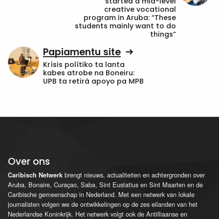
started a mid-level
creative vocational
program in Aruba: “These
students mainly want to do
things”
Papiamentu site
Krísis polítiko ta lanta
kabes atrobe na Boneiru:
UPB ta retirá apoyo pa MPB
Over ons
brengt nieuws, actualiteiten en achtergronden over
Caribisch Netwerk
Aruba, Bonaire, Curaçao, Saba, Sint Eustatius en Sint Maarten en de
Caribische gemeenschap in Nederland. Met een netwerk van lokale
journalisten volgen we de ontwikkelingen op de zes eilanden van het
Nederlandse Koninkrijk. Het netwerk volgt ook de Antilliaanse en