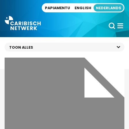
Direct naar artikel
PAPIAMENTU
ENGLISH
NEDERLANDS