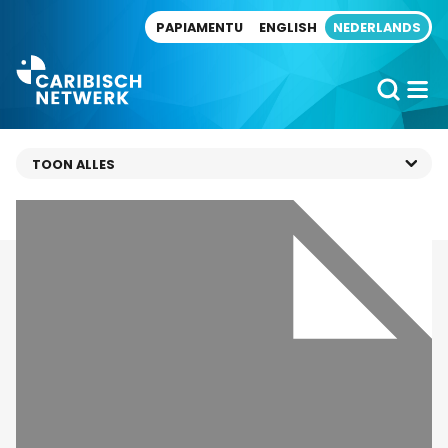
Direct naar artikel
PAPIAMENTU
ENGLISH
NEDERLANDS