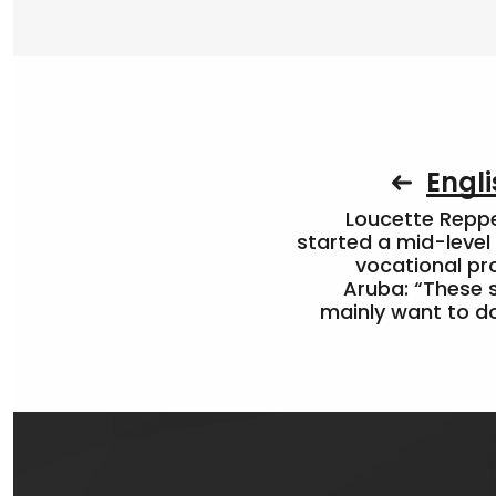
Engli
Loucette Rep
started a mid-level
vocational pr
Aruba: “These 
mainly want to do