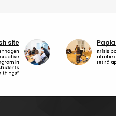
sh site
Papia
penhagen
Krísis p
 creative
atrobe n
ogram in
retirá 
students
 things”