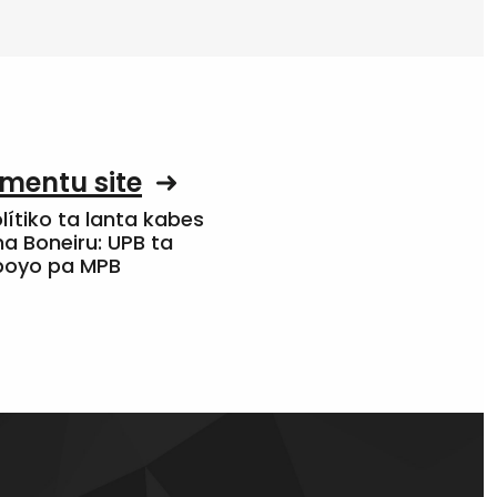
mentu site
olítiko ta lanta kabes
a Boneiru: UPB ta
apoyo pa MPB