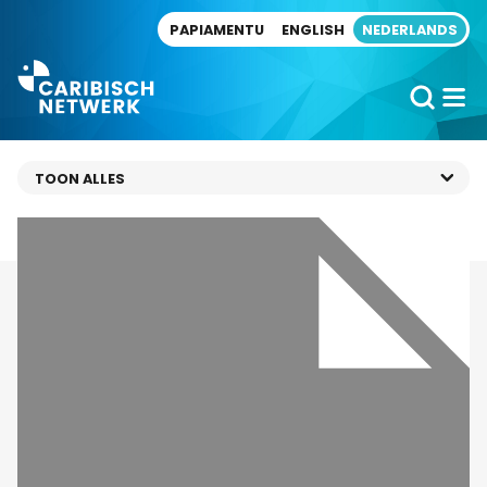
Direct naar artikel
PAPIAMENTU
ENGLISH
NEDERLANDS