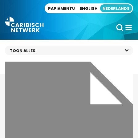
Direct naar artikel
PAPIAMENTU
ENGLISH
NEDERLANDS