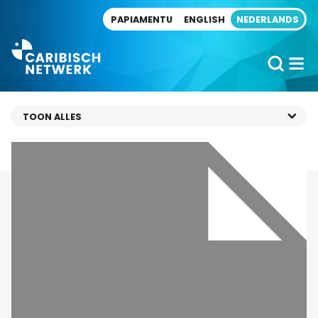
Direct naar artikel
PAPIAMENTU
ENGLISH
NEDERLANDS