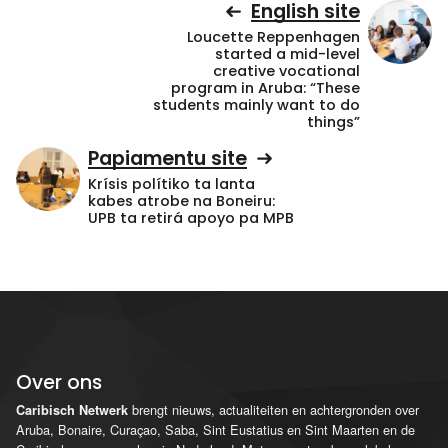
English site
Loucette Reppenhagen
started a mid-level
creative vocational
program in Aruba: “These
students mainly want to do
things”
Papiamentu site
Krísis polítiko ta lanta
kabes atrobe na Boneiru:
UPB ta retirá apoyo pa MPB
Over ons
brengt nieuws, actualiteiten en achtergronden over
Caribisch Netwerk
Aruba, Bonaire, Curaçao, Saba, Sint Eustatius en Sint Maarten en de