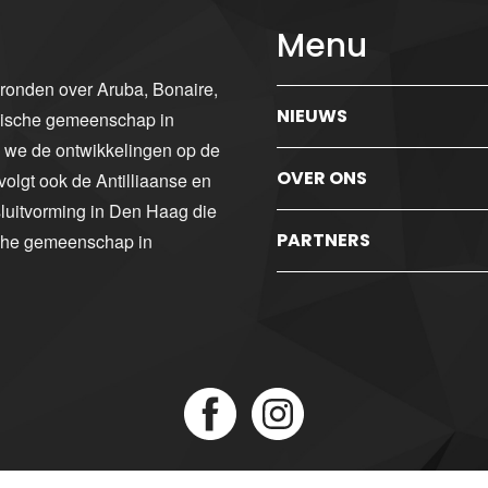
Menu
gronden over Aruba, Bonaire,
NIEUWS
ibische gemeenschap in
n we de ontwikkelingen op de
OVER ONS
volgt ook de Antilliaanse en
luitvorming in Den Haag die
PARTNERS
sche gemeenschap in