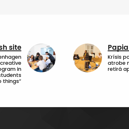
sh site
Papia
penhagen
Krísis p
 creative
atrobe n
ogram in
retirá 
students
 things”