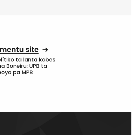
mentu site
olítiko ta lanta kabes
a Boneiru: UPB ta
apoyo pa MPB