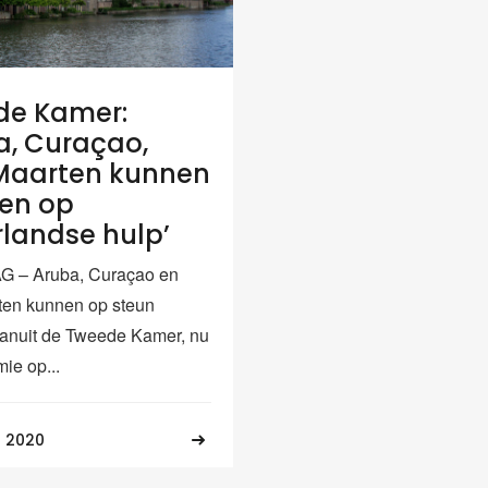
de Kamer:
a, Curaçao,
Maarten kunnen
en op
landse hulp’
 – Aruba, Curaçao en
ten kunnen op steun
anuit de Tweede Kamer, nu
ie op...
 2020