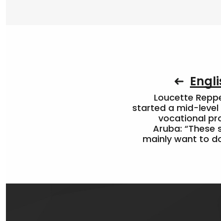
Engli
Loucette Rep
started a mid-level
vocational pr
Aruba: “These 
mainly want to do