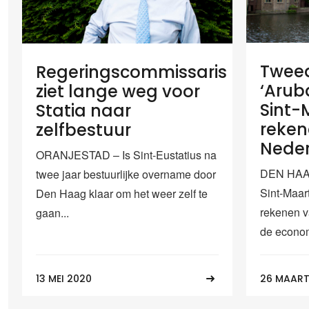
Twee
Regeringscommissaris
‘Arub
ziet lange weg voor
Sint-
Statia naar
reken
zelfbestuur
Neder
ORANJESTAD – Is Sint-Eustatius na
DEN HAAG
twee jaar bestuurlijke overname door
Sint-Maar
Den Haag klaar om het weer zelf te
rekenen v
gaan...
de econom
13 MEI 2020
26 MAART