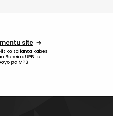
mentu site
olítiko ta lanta kabes
a Boneiru: UPB ta
apoyo pa MPB