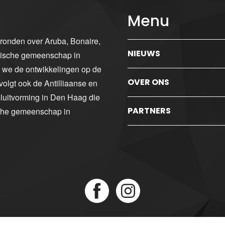
Menu
gronden over Aruba, Bonaire,
NIEUWS
ibische gemeenschap in
n we de ontwikkelingen op de
OVER ONS
volgt ook de Antilliaanse en
luitvorming in Den Haag die
PARTNERS
sche gemeenschap in