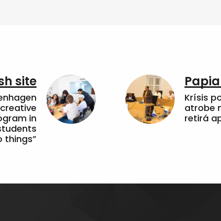
sh site
Papia
penhagen
Krísis p
 creative
atrobe n
ogram in
retirá 
students
 things”