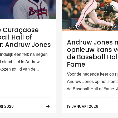
e Curaçaose
all Hall of
Andruw Jones 
: Andruw Jones
opnieuw kans v
eindelijk een feit: na negen
de Baseball Hal
t stembiljet is Andruw
Fame
ozen tot lid van de...
Voor de negende keer op rij
Andruw Jones op het stembi
de Baseball Hall of Fame. J
RI 2026
19 JANUARI 2026