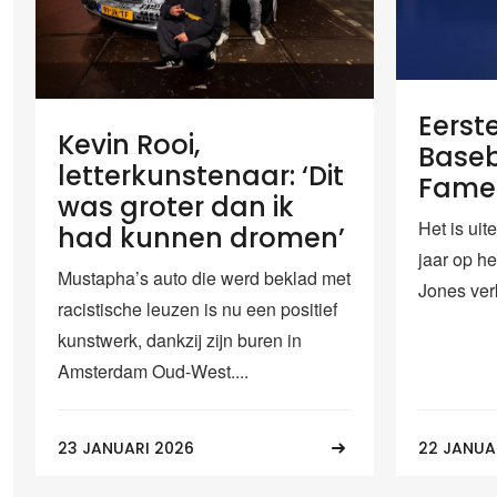
Eerst
Kevin Rooi,
Baseb
letterkunstenaar: ‘Dit
Famer
was groter dan ik
Het is uit
had kunnen dromen’
jaar op he
Mustapha’s auto die werd beklad met
Jones verk
racistische leuzen is nu een positief
kunstwerk, dankzij zijn buren in
Amsterdam Oud-West....
23 JANUARI 2026
22 JANUA