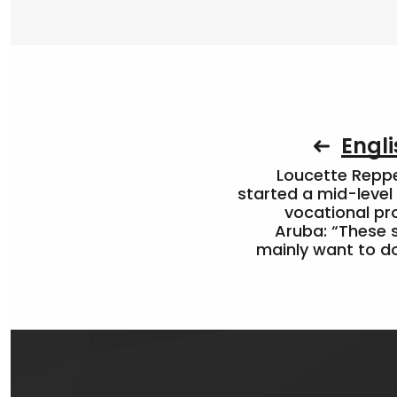
Engli
Loucette Rep
started a mid-level
vocational pr
Aruba: “These 
mainly want to do