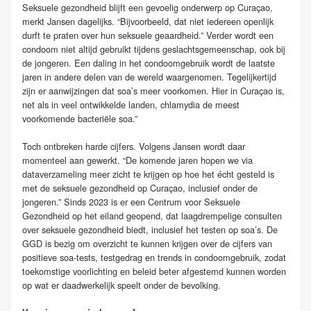
Seksuele gezondheid blijft een gevoelig onderwerp op Curaçao,
merkt Jansen dagelijks. “Bijvoorbeeld, dat niet iedereen openlijk
durft te praten over hun seksuele geaardheid.” Verder wordt een
condoom niet altijd gebruikt tijdens geslachtsgemeenschap, ook bij
de jongeren. Een daling in het condoomgebruik wordt de laatste
jaren in andere delen van de wereld waargenomen. Tegelijkertijd
zijn er aanwijzingen dat soa’s meer voorkomen. Hier in Curaçao is,
net als in veel ontwikkelde landen, chlamydia de meest
voorkomende bacteriële soa.”
Toch ontbreken harde cijfers. Volgens Jansen wordt daar
momenteel aan gewerkt. “De komende jaren hopen we via
dataverzameling meer zicht te krijgen op hoe het écht gesteld is
met de seksuele gezondheid op Curaçao, inclusief onder de
jongeren.” Sinds 2023 is er een Centrum voor Seksuele
Gezondheid op het eiland geopend, dat laagdrempelige consulten
over seksuele gezondheid biedt, inclusief het testen op soa’s. De
GGD is bezig om overzicht te kunnen krijgen over de cijfers van
positieve soa-tests, testgedrag en trends in condoomgebruik, zodat
toekomstige voorlichting en beleid beter afgestemd kunnen worden
op wat er daadwerkelijk speelt onder de bevolking.