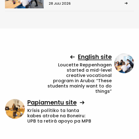
28 JULI 2026
English site
Loucette Reppenhagen
started a mid-level
creative vocational
program in Aruba: “These
students mainly want to do
things”
Papiamentu site
Krísis polítiko ta lanta
kabes atrobe na Boneiru:
UPB ta retirá apoyo pa MPB