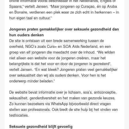
online informatie vooral beschikbaar in het Nederlands, Engels of
Spaans,” vertelt Jansen. “Maar jongeren op Curaçao, én op Aruba
en Bonaire, verdienen een plek waar ze zich echt in herkennen – in
hun eigen taal en cultuur.”
Jongeren praten gemakkelijker over seksuele gezondheid dan
hun ouders denken
De site is ontstaan uit een brede samenwerking tussen de
overheid, NGO’s zoals Cura+ en SOA Aids Nederland, en een
groep van elf jongeren die meedacht over de inhoud. “We wilden
niet alleen een website voor de jongeren creëren, maar het
belangrijkste is dat het voor en door de jongeren is gecreëerd”,
vertelt Jansen. “En wat bleek? Jongeren praten veel gemakkelijker
over seksualiteit dan wij als ouders denken. Voor hen is het
onderwerp minder beladen.”
De website bevat informatie over je lichaam, soa’s, anticonceptie,
seksualiteit, genderdiversiteit en het maken van gezonde keuzes.
Zo kunnen bezoekers via WhatsApp bijvoorbeeld direct vragen
stellen aan professionals. Ook biedt de site hulp bij het vinden van
testlocaties.
Seksuele gezondheid blijft gevoelig