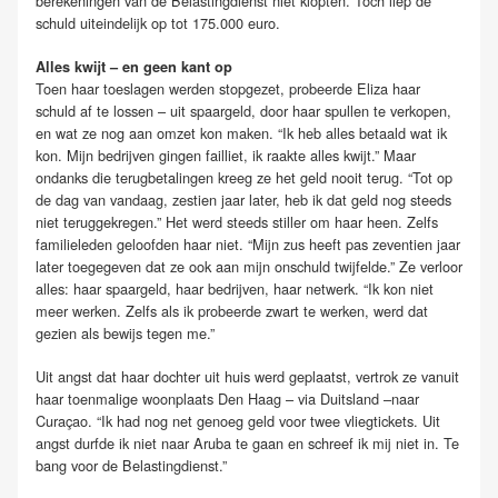
berekeningen van de Belastingdienst niet klopten. Toch liep de
schuld uiteindelijk op tot 175.000 euro.
Alles kwijt – en geen kant op
Toen haar toeslagen werden stopgezet, probeerde Eliza haar
schuld af te lossen – uit spaargeld, door haar spullen te verkopen,
en wat ze nog aan omzet kon maken. “Ik heb alles betaald wat ik
kon. Mijn bedrijven gingen failliet, ik raakte alles kwijt.” Maar
ondanks die terugbetalingen kreeg ze het geld nooit terug. “Tot op
de dag van vandaag, zestien jaar later, heb ik dat geld nog steeds
niet teruggekregen.” Het werd steeds stiller om haar heen. Zelfs
familieleden geloofden haar niet. “Mijn zus heeft pas zeventien jaar
later toegegeven dat ze ook aan mijn onschuld twijfelde.” Ze verloor
alles: haar spaargeld, haar bedrijven, haar netwerk. “Ik kon niet
meer werken. Zelfs als ik probeerde zwart te werken, werd dat
gezien als bewijs tegen me.”
Uit angst dat haar dochter uit huis werd geplaatst, vertrok ze vanuit
haar toenmalige woonplaats Den Haag – via Duitsland –naar
Curaçao. “Ik had nog net genoeg geld voor twee vliegtickets. Uit
angst durfde ik niet naar Aruba te gaan en schreef ik mij niet in. Te
bang voor de Belastingdienst.”