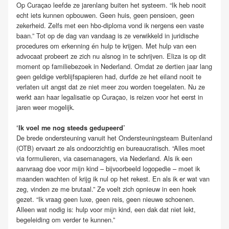
Op Curaçao leefde ze jarenlang buiten het systeem. “Ik heb nooit
echt iets kunnen opbouwen. Geen huis, geen pensioen, geen
zekerheid. Zelfs met een hbo-diploma vond ik nergens een vaste
baan.” Tot op de dag van vandaag is ze verwikkeld in juridische
procedures om erkenning én hulp te krijgen. Met hulp van een
advocaat probeert ze zich nu alsnog in te schrijven. Eliza is op dit
moment op familiebezoek in Nederland. Omdat ze dertien jaar lang
geen geldige verblijfspapieren had, durfde ze het eiland nooit te
verlaten uit angst dat ze niet meer zou worden toegelaten. Nu ze
werkt aan haar legalisatie op Curaçao, is reizen voor het eerst in
jaren weer mogelijk.
‘Ik voel me nog steeds gedupeerd’
De brede ondersteuning vanuit het Ondersteuningsteam Buitenland
(OTB) ervaart ze als ondoorzichtig en bureaucratisch. “Alles moet
via formulieren, via casemanagers, via Nederland. Als ik een
aanvraag doe voor mijn kind – bijvoorbeeld logopedie – moet ik
maanden wachten of krijg ik nul op het rekest. En als ik er wat van
zeg, vinden ze me brutaal.” Ze voelt zich opnieuw in een hoek
gezet. “Ik vraag geen luxe, geen reis, geen nieuwe schoenen.
Alleen wat nodig is: hulp voor mijn kind, een dak dat niet lekt,
begeleiding om verder te kunnen.”