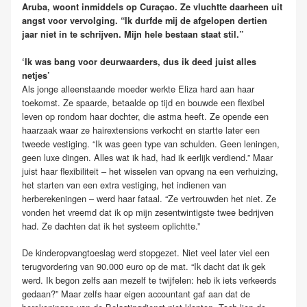
Aruba, woont inmiddels op Curaçao. Ze vluchtte daarheen uit
angst voor vervolging. “Ik durfde mij de afgelopen dertien
jaar niet in te schrijven. Mijn hele bestaan staat stil.”
‘Ik was bang voor deurwaarders, dus ik deed juist alles
netjes’
Als jonge alleenstaande moeder werkte Eliza hard aan haar
toekomst. Ze spaarde, betaalde op tijd en bouwde een flexibel
leven op rondom haar dochter, die astma heeft. Ze opende een
haarzaak waar ze hairextensions verkocht en startte later een
tweede vestiging. “Ik was geen type van schulden. Geen leningen,
geen luxe dingen. Alles wat ik had, had ik eerlijk verdiend.” Maar
juist haar flexibiliteit – het wisselen van opvang na een verhuizing,
het starten van een extra vestiging, het indienen van
herberekeningen – werd haar fataal. “Ze vertrouwden het niet. Ze
vonden het vreemd dat ik op mijn zesentwintigste twee bedrijven
had. Ze dachten dat ik het systeem oplichtte.”
De kinderopvangtoeslag werd stopgezet. Niet veel later viel een
terugvordering van 90.000 euro op de mat. “Ik dacht dat ik gek
werd. Ik begon zelfs aan mezelf te twijfelen: heb ik iets verkeerds
gedaan?” Maar zelfs haar eigen accountant gaf aan dat de