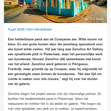
Foto: T.J. Scott
11 juni 2025 | Kim Hendriksen
Een helderblauw pand aan de Curaçaose zee. Witte muren vol
kleur. En een grote houten deur die jarenlang openstond voor
wie kunst wilde voelen. Vijf jaar lang was Zanolino Art Gallery
een opvallende plek in Pietermaai, waar het persoonlijke werk
van kunstenaar Giovani Zanolino (39) samenkwam met kunst
van het eiland. Zanolino werd geboren in Périgueux,
Frankrijk, maar groeide op op Curaçao, waar hij uitgroeide tot
een gevestigde naam binnen de kunstscene. “Het was tijd om
ruimte te maken voor iets nieuws,” zegt hij over het sluiten
van de galerie.
Zanolino begon het project samen met zijn toenmalige partner. Ze
kochten het karakteristieke pand in Pietermaai, lieten het
restaureren en richtten het in als atelier én galerie. “Het begon als
mijn vrije speelplek, een plek om te creëren, te experimenteren.