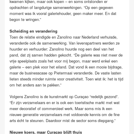
kwamen kijken, maar ook kopen – en soms ontstonden er
opdrachten of langdurige samenwerkingen. “Op een gegeven
moment was ik vooral galeriehouder, geen maker meer. En dat
begon te wringen.”
Scheiding en verandering
Toen de relatie eindigde en Zanolino naar Nederland verhuisde,
veranderde ook de samenwerking. Van levenspartners werden ze
huurder en verhuurder: Zanolino huurde nog een deel van het
pand, dat zij samen hadden gekocht. “De galerie was niet meer de
vrije speelplaats zoals het voor mij begon, maar werd enkel een
galerie – een plek voor het eiland. Dat vond ik een mooie bijdrage,
maar de businesscase op Pietermaai veranderde. De vaste lasten
lieten steeds minder ruimte voor creativiteit. Toen wist ik: het is tijd
om het anders aan te pakken.”
Volgens Zanolino is de kunstmarkt op Curaçao “redelijk gezond”.
“Er zijn verzamelaars en er is ook een toeristische markt met wat
meer decoratief of commercieel werk. Maar soms mis ik een
nieuwe generatie verzamelaars met voldoende kennis om de fine
arts écht te steunen. Daardoor mist de sector soms diepgang.”
Nieuwe koers, maar Curaçao blijft thuis