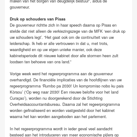
maken van het borgen van deugdelijk bestuur”, aldus de
gouverneur.
Druk op schouders van Pisas
De gouverneur richtte zich in haar speech daarna op Pisas en
stelde dat niet alleen de verkiezingszege van de MFK ‘een druk op
uw schouders legt’. “Het gaat ook om de continuïteit van uw
leiderschap. Ik heb er alle vertrouwen in dat u, met trots,
waardigheid en op uw eigen unieke manier, ook deze
kabinetsperiode dit nieuwe kabinet door alle stormen heen zult
loodsen ten behoeve van ons land.”
Vorige week werd het regeerprogramma aan de gouverneur
overhandigd. De financiële implicaties van de hoofdlijnen van uw
regeerprogramma ‘Rumbo pa 2030! Un kompromiso nobo ku pais
Kòrsou’ (‘Op weg naar 2030! Een nieuwe belofte voor het land
Curaçao’), worden nu doorgerekend door de Stichting
Overheidsaccountantsbureau. Daarna zal het regeerprogramma
worden gefinaliseerd en worden vastgesteld door het kabinet
waarna het kan worden aangeboden aan het parlement.
In het regeerprogramma wordt in ieder geval veel aandacht
besteed aan het introduceren van meer economische pijlers op