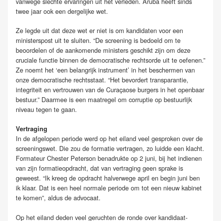
vanwege slechte ervaringen uit het verleden. Aruba heeft sinds
twee jaar ook een dergelijke wet.
Ze legde uit dat deze wet er niet is om kandidaten voor een
ministerspost uit te sluiten. “De screening is bedoeld om te
beoordelen of de aankomende ministers geschikt zijn om deze
cruciale functie binnen de democratische rechtsorde uit te oefenen.”
Ze noemt het ‘een belangrijk instrument’ in het beschermen van
onze democratische rechtsstaat. “Het bevordert transparantie,
integriteit en vertrouwen van de Curaçaose burgers in het openbaar
bestuur.” Daarmee is een maatregel om corruptie op bestuurlijk
niveau tegen te gaan.
Vertraging
In de afgelopen periode werd op het eiland veel gesproken over de
screeningswet. Die zou de formatie vertragen, zo luidde een klacht.
Formateur Chester Peterson benadrukte op 2 juni, bij het indienen
van zijn formatieopdracht, dat van vertraging geen sprake is
geweest. “Ik kreeg de opdracht halverwege april en begin juni ben
ik klaar. Dat is een heel normale periode om tot een nieuw kabinet
te komen”, aldus de advocaat.
Op het eiland deden veel geruchten de ronde over kandidaat-