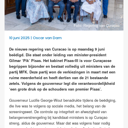
Foto: Regering van Curaçao
10 juni 2025 | Oscar van Dam
De nieuwe regering van Curacao is op maandag 9 juni
beëdigd. Die staat onder leiding van minister-president
Gilmar ‘Pik’ Pisas. Het kabinet Pisas-III is voor Curaçaose
begrippen bijzonder en bestaat volledig uit ministers van de
partij MFK. Deze partij won de verkiezingen in maart met een
ruime meerderheid en heeft dertien van de 21 bestaande
zetels. Volgens de gouverneur legt die verantwoordelijkheid
‘een grote druk op de schouders van premier Pisas’.
Gouverneur Lucille George-Wout benadrukte tijdens de beëdiging,
die live was te volgens op sociale media, het belang van de
screeningswet. De controle op integriteit en afwezigheid van
belangenverstrengeling bij kandidaat-ministers is op Curaçao
streng, aldus de gouverneur. Maar dat was volgens haar nodig