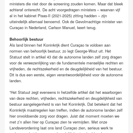
ministers die niet door de screening zouden komen. Maar dat bleek
achteraf onterecht. De acht voorgedragen ministers – waarvan vijf
al in het kabinet Pisas-II (2021-2025) zitting hadden – zijn
uiteindelijk allemaal benoemd. Ook de Gevolmachtige minister van
Curaçao in Nederland, Carlson Manuel, keert terug.
Behoorlijk bestuur
Als land binnen het Koninkrijk dient Curaçao te voldoen aan
normen van behoorlijk bestuur, zo legt George-Wout uit. Het
Statuut stelt in artikel 43 dat de autonome landen zelf zorg dragen
voor de verwezenlijking van de fundamentele menselijke rechten en
vrijheden, de rechtszekerheid en de deugdelijkheid van het bestuur.
Dit is dus een eerste, eigen verantwoordelijkheid voor de autonome
landen.
“Het Statuut zegt eveneens in hetzelfde artikel dat het waarborgen
van deze rechten, vrijheden, rechtszekerheid en deugdelijkheid van
bestuur aangelegenheid is van het Koninkrijk. Dat betekent dat het
Koninkrijk maatregelen kan treffen, indien de autonome landen zelf
hier onvoldoende zorg voor dragen. Juist dat moment moeten we
met z’n allen hier op Curaçao zien te vermijden. Met onze
Landsverordening laat ons land Curaçao zien, serieus werk te