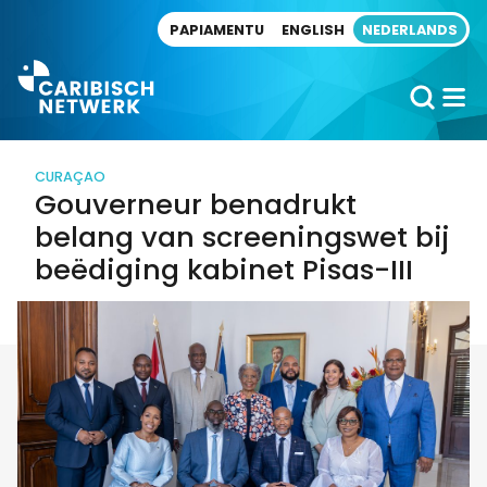
Direct naar artikel
PAPIAMENTU
ENGLISH
NEDERLANDS
CURAÇAO
Gouverneur benadrukt
belang van screeningswet bij
beëdiging kabinet Pisas-III