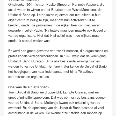
Omstreeks 1994, richtten Pasito Stroop en Kenneth Valpoort, die
actief waren in wijken en het Buurtcentrum Wishi/Marchena, de
Unidat di Bario op. Later kozen zij ervoor om niet alleen in hun
eigen centrum bezig te zijn, maar om hun activiteiten uit te
breiden, omdat de problemen in de wijken heel complex waren
geworden. Juliet-Pablo: “Na luttele maanden maakte ook ik deel uit
van de organisatie. Niet dat ik al actief was in de wijken, maar
omdat ik sociaal werker was.”
Er werd een groep gevormd van twaalf mensen, die organisaties en
professionals vertegenwoordigden. In 1995 werd dat de vereniging
Unidat di Bario Curaçao. Bijna alle bestaande wijkorganisaties
werden lid van de Unidat. Tien jaren later kende de Unidat di Bario
het hoogtepunt van haar ledenaantal met bijna 70 actieve
commissies en organisaties.
Hoe was de situatie toen?
Toen Unidat di Bario werd opgericht, kampte Curaçao met een
groot criminaliteitsprobleem. Dat was één van de bestaansredenen
voor de Unidat di Bario. Mettertijd kwam ook erkenning van de
overheid. Bij de oprichting van de Unidat di Bario bestond al veel
achterstand in de wijken. De overheid zelf stelde een rapport op