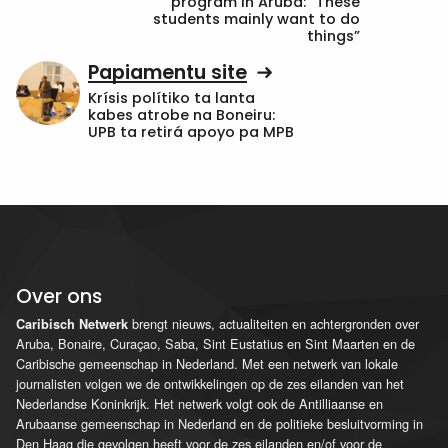
program in Aruba: “These
students mainly want to do
things”
Papiamentu site
Krísis polítiko ta lanta
kabes atrobe na Boneiru:
UPB ta retirá apoyo pa MPB
Over ons
brengt nieuws, actualiteiten en achtergronden over
Caribisch Netwerk
Aruba, Bonaire, Curaçao, Saba, Sint Eustatius en Sint Maarten en de
Caribische gemeenschap in Nederland. Met een netwerk van lokale
journalisten volgen we de ontwikkelingen op de zes eilanden van het
Nederlandse Koninkrijk. Het netwerk volgt ook de Antilliaanse en
Arubaanse gemeenschap in Nederland en de politieke besluitvorming in
Den Haag die gevolgen heeft voor de zes eilanden en/of voor de