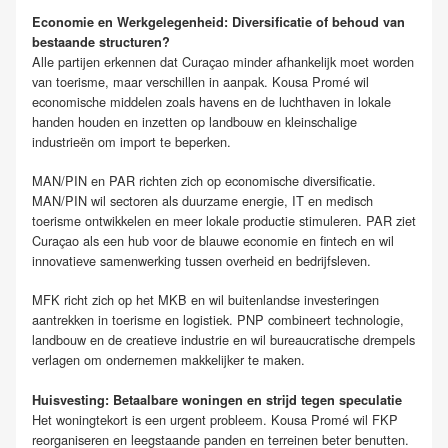
Economie en Werkgelegenheid: Diversificatie of behoud van
bestaande structuren?
Alle partijen erkennen dat Curaçao minder afhankelijk moet worden
van toerisme, maar verschillen in aanpak. Kousa Promé wil
economische middelen zoals havens en de luchthaven in lokale
handen houden en inzetten op landbouw en kleinschalige
industrieën om import te beperken.
MAN/PIN en PAR richten zich op economische diversificatie.
MAN/PIN wil sectoren als duurzame energie, IT en medisch
toerisme ontwikkelen en meer lokale productie stimuleren. PAR ziet
Curaçao als een hub voor de blauwe economie en fintech en wil
innovatieve samenwerking tussen overheid en bedrijfsleven.
MFK richt zich op het MKB en wil buitenlandse investeringen
aantrekken in toerisme en logistiek. PNP combineert technologie,
landbouw en de creatieve industrie en wil bureaucratische drempels
verlagen om ondernemen makkelijker te maken.
Huisvesting: Betaalbare woningen en strijd tegen speculatie
Het woningtekort is een urgent probleem. Kousa Promé wil FKP
reorganiseren en leegstaande panden en terreinen beter benutten.