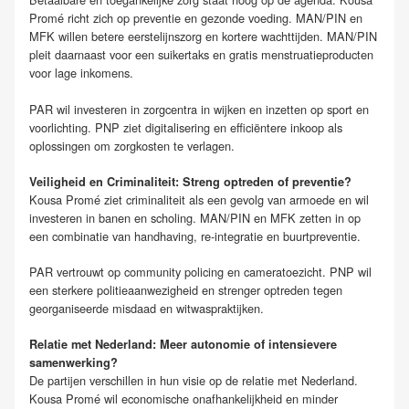
Promé richt zich op preventie en gezonde voeding. MAN/PIN en
MFK willen betere eerstelijnszorg en kortere wachttijden. MAN/PIN
pleit daarnaast voor een suikertaks en gratis menstruatieproducten
voor lage inkomens.
PAR wil investeren in zorgcentra in wijken en inzetten op sport en
voorlichting. PNP ziet digitalisering en efficiëntere inkoop als
oplossingen om zorgkosten te verlagen.
Veiligheid en Criminaliteit: Streng optreden of preventie?
Kousa Promé ziet criminaliteit als een gevolg van armoede en wil
investeren in banen en scholing. MAN/PIN en MFK zetten in op
een combinatie van handhaving, re-integratie en buurtpreventie.
PAR vertrouwt op community policing en cameratoezicht. PNP wil
een sterkere politieaanwezigheid en strenger optreden tegen
georganiseerde misdaad en witwaspraktijken.
Relatie met Nederland: Meer autonomie of intensievere
samenwerking?
De partijen verschillen in hun visie op de relatie met Nederland.
Kousa Promé wil economische onafhankelijkheid en minder