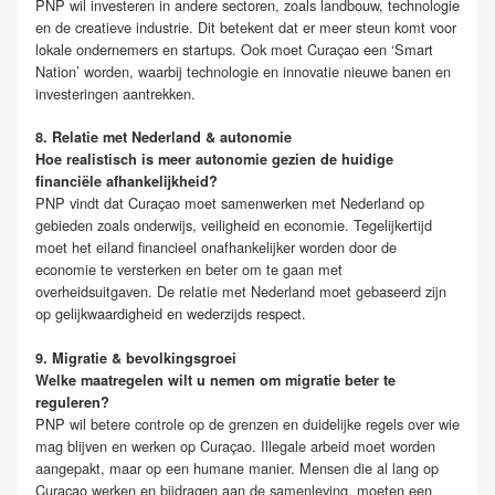
PNP wil investeren in andere sectoren, zoals landbouw, technologie
en de creatieve industrie. Dit betekent dat er meer steun komt voor
lokale ondernemers en startups. Ook moet Curaçao een ‘Smart
Nation’ worden, waarbij technologie en innovatie nieuwe banen en
investeringen aantrekken.
8. Relatie met Nederland & autonomie
Hoe realistisch is meer autonomie gezien de huidige
financiële afhankelijkheid?
PNP vindt dat Curaçao moet samenwerken met Nederland op
gebieden zoals onderwijs, veiligheid en economie. Tegelijkertijd
moet het eiland financieel onafhankelijker worden door de
economie te versterken en beter om te gaan met
overheidsuitgaven. De relatie met Nederland moet gebaseerd zijn
op gelijkwaardigheid en wederzijds respect.
9. Migratie & bevolkingsgroei
Welke maatregelen wilt u nemen om migratie beter te
reguleren?
PNP wil betere controle op de grenzen en duidelijke regels over wie
mag blijven en werken op Curaçao. Illegale arbeid moet worden
aangepakt, maar op een humane manier. Mensen die al lang op
Curaçao werken en bijdragen aan de samenleving, moeten een