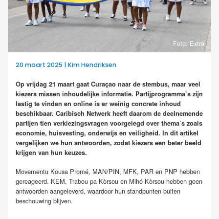
Foto: Extra
20 maart 2025 | Kim Hendriksen
Op vrijdag 21 maart gaat Curaçao naar de stembus, maar veel
kiezers missen inhoudelijke informatie. Partijprogramma’s zijn
lastig te vinden en online is er weinig concrete inhoud
beschikbaar. Caribisch Netwerk heeft daarom de deelnemende
partijen tien verkiezingsvragen voorgelegd over thema’s zoals
economie, huisvesting, onderwijs en veiligheid. In dit artikel
vergelijken we hun antwoorden, zodat kiezers een beter beeld
krijgen van hun keuzes.
Movementu Kousa Promé, MAN/PIN, MFK, PAR en PNP hebben
gereageerd. KEM, Trabou pa Kòrsou en Mihó Kòrsou hebben geen
antwoorden aangeleverd, waardoor hun standpunten buiten
beschouwing blijven.