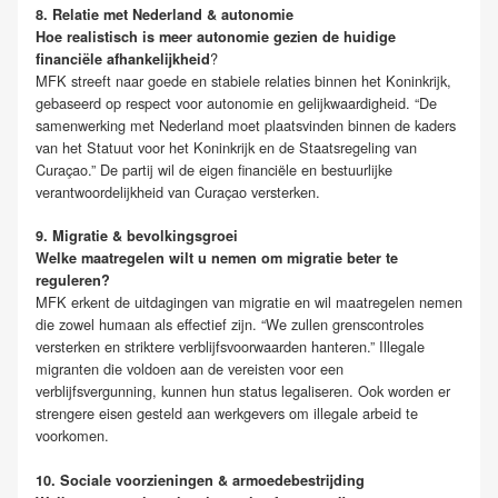
8. Relatie met Nederland & autonomie
Hoe realistisch is meer autonomie gezien de huidige
?
financiële afhankelijkheid
MFK streeft naar goede en stabiele relaties binnen het Koninkrijk,
gebaseerd op respect voor autonomie en gelijkwaardigheid. “De
samenwerking met Nederland moet plaatsvinden binnen de kaders
van het Statuut voor het Koninkrijk en de Staatsregeling van
Curaçao.” De partij wil de eigen financiële en bestuurlijke
verantwoordelijkheid van Curaçao versterken.
9. Migratie & bevolkingsgroei
Welke maatregelen wilt u nemen om migratie beter te
reguleren?
MFK erkent de uitdagingen van migratie en wil maatregelen nemen
die zowel humaan als effectief zijn. “We zullen grenscontroles
versterken en striktere verblijfsvoorwaarden hanteren.” Illegale
migranten die voldoen aan de vereisten voor een
verblijfsvergunning, kunnen hun status legaliseren. Ook worden er
strengere eisen gesteld aan werkgevers om illegale arbeid te
voorkomen.
10. Sociale voorzieningen & armoedebestrijding