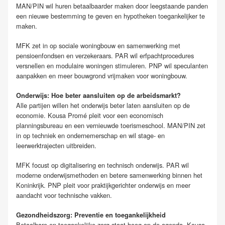
MAN/PIN wil huren betaalbaarder maken door leegstaande panden
een nieuwe bestemming te geven en hypotheken toegankelijker te
maken.
MFK zet in op sociale woningbouw en samenwerking met
pensioenfondsen en verzekeraars. PAR wil erfpachtprocedures
versnellen en modulaire woningen stimuleren. PNP wil speculanten
aanpakken en meer bouwgrond vrijmaken voor woningbouw.
Onderwijs: Hoe beter aansluiten op de arbeidsmarkt?
Alle partijen willen het onderwijs beter laten aansluiten op de
economie. Kousa Promé pleit voor een economisch
planningsbureau en een vernieuwde toerismeschool. MAN/PIN zet
in op techniek en ondernemerschap en wil stage- en
leerwerktrajecten uitbreiden.
MFK focust op digitalisering en technisch onderwijs. PAR wil
moderne onderwijsmethoden en betere samenwerking binnen het
Koninkrijk. PNP pleit voor praktijkgerichter onderwijs en meer
aandacht voor technische vakken.
Gezondheidszorg: Preventie en toegankelijkheid
Betaalbare en toegankelijke zorg staat hoog op de agenda. Kousa