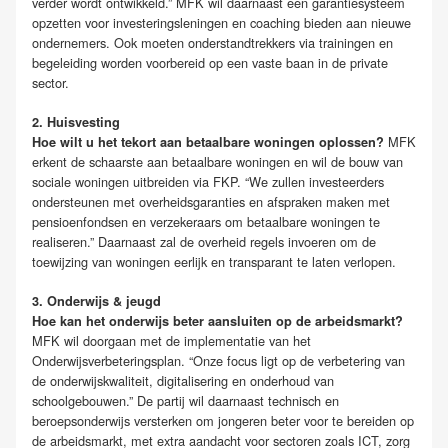
verder wordt ontwikkeld.” MFK wil daarnaast een garantiesysteem
opzetten voor investeringsleningen en coaching bieden aan nieuwe
ondernemers. Ook moeten onderstandtrekkers via trainingen en
begeleiding worden voorbereid op een vaste baan in de private
sector.
2. Huisvesting
MFK
Hoe wilt u het tekort aan betaalbare woningen oplossen?
erkent de schaarste aan betaalbare woningen en wil de bouw van
sociale woningen uitbreiden via FKP. “We zullen investeerders
ondersteunen met overheidsgaranties en afspraken maken met
pensioenfondsen en verzekeraars om betaalbare woningen te
realiseren.” Daarnaast zal de overheid regels invoeren om de
toewijzing van woningen eerlijk en transparant te laten verlopen.
3. Onderwijs & jeugd
Hoe kan het onderwijs beter aansluiten op de arbeidsmarkt?
MFK wil doorgaan met de implementatie van het
Onderwijsverbeteringsplan. “Onze focus ligt op de verbetering van
de onderwijskwaliteit, digitalisering en onderhoud van
schoolgebouwen.” De partij wil daarnaast technisch en
beroepsonderwijs versterken om jongeren beter voor te bereiden op
de arbeidsmarkt, met extra aandacht voor sectoren zoals ICT, zorg