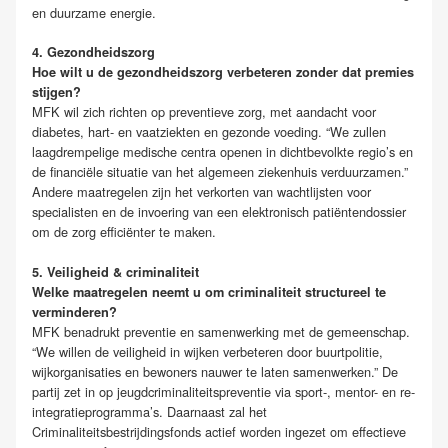
en duurzame energie.
4. Gezondheidszorg
Hoe wilt u de gezondheidszorg verbeteren zonder dat premies
stijgen?
MFK wil zich richten op preventieve zorg, met aandacht voor
diabetes, hart- en vaatziekten en gezonde voeding. “We zullen
laagdrempelige medische centra openen in dichtbevolkte regio’s en
de financiële situatie van het algemeen ziekenhuis verduurzamen.”
Andere maatregelen zijn het verkorten van wachtlijsten voor
specialisten en de invoering van een elektronisch patiëntendossier
om de zorg efficiënter te maken.
5. Veiligheid & criminaliteit
Welke maatregelen neemt u om criminaliteit structureel te
verminderen?
MFK benadrukt preventie en samenwerking met de gemeenschap.
“We willen de veiligheid in wijken verbeteren door buurtpolitie,
wijkorganisaties en bewoners nauwer te laten samenwerken.” De
partij zet in op jeugdcriminaliteitspreventie via sport-, mentor- en re-
integratieprogramma’s. Daarnaast zal het
Criminaliteitsbestrijdingsfonds actief worden ingezet om effectieve