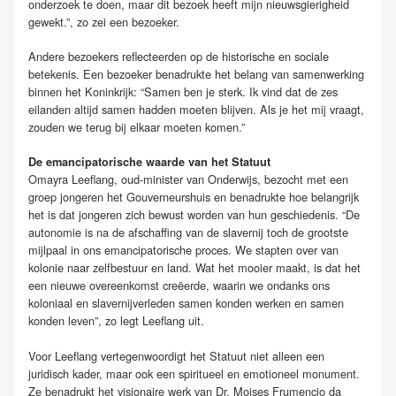
onderzoek te doen, maar dit bezoek heeft mijn nieuwsgierigheid
gewekt.”, zo zei een bezoeker.
Andere bezoekers reflecteerden op de historische en sociale
betekenis. Een bezoeker benadrukte het belang van samenwerking
binnen het Koninkrijk: “Samen ben je sterk. Ik vind dat de zes
eilanden altijd samen hadden moeten blijven. Als je het mij vraagt,
zouden we terug bij elkaar moeten komen.”
De emancipatorische waarde van het Statuut
Omayra Leeflang, oud-minister van Onderwijs, bezocht met een
groep jongeren het Gouverneurshuis en benadrukte hoe belangrijk
het is dat jongeren zich bewust worden van hun geschiedenis. “De
autonomie is na de afschaffing van de slavernij toch de grootste
mijlpaal in ons emancipatorische proces. We stapten over van
kolonie naar zelfbestuur en land. Wat het mooier maakt, is dat het
een nieuwe overeenkomst creëerde, waarin we ondanks ons
koloniaal en slavernijverleden samen konden werken en samen
konden leven”, zo legt Leeflang uit.
Voor Leeflang vertegenwoordigt het Statuut niet alleen een
juridisch kader, maar ook een spiritueel en emotioneel monument.
Ze benadrukt het visionaire werk van Dr. Moises Frumencio da