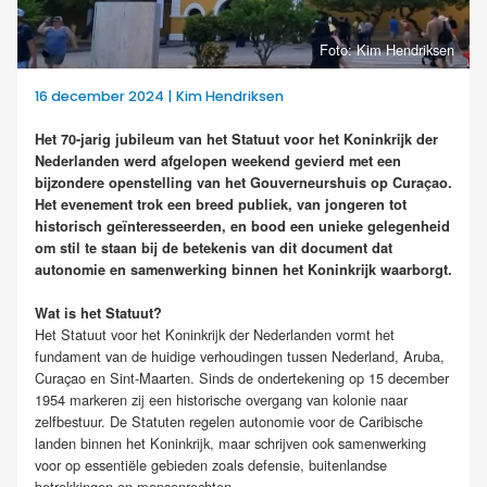
Foto: Kim Hendriksen
16 december 2024 | Kim Hendriksen
Het 70-jarig jubileum van het Statuut voor het Koninkrijk der
Nederlanden werd afgelopen weekend gevierd met een
bijzondere openstelling van het Gouverneurshuis op Curaçao.
Het evenement trok een breed publiek, van jongeren tot
historisch geïnteresseerden, en bood een unieke gelegenheid
om stil te staan bij de betekenis van dit document dat
autonomie en samenwerking binnen het Koninkrijk waarborgt.
Wat is het Statuut?
Het Statuut voor het Koninkrijk der Nederlanden vormt het
fundament van de huidige verhoudingen tussen Nederland, Aruba,
Curaçao en Sint-Maarten. Sinds de ondertekening op 15 december
1954 markeren zij een historische overgang van kolonie naar
zelfbestuur. De Statuten regelen autonomie voor de Caribische
landen binnen het Koninkrijk, maar schrijven ook samenwerking
voor op essentiële gebieden zoals defensie, buitenlandse
betrekkingen en mensenrechten.