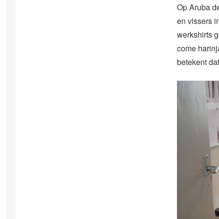
Op Aruba de
en vissers 
werkshirts 
come harinja
betekent dat l