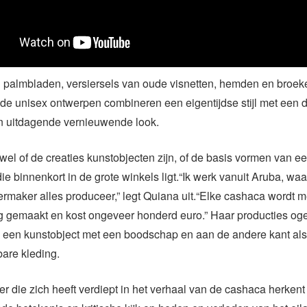
palmbladen, versiersels van oude visnetten, hemden en broek
 de unisex ontwerpen combineren een eigentijdse stijl met een 
n uitdagende vernieuwende look.
wel of de creaties kunstobjecten zijn, of de basis vormen van 
e binnenkort in de grote winkels ligt.“Ik werk vanuit Aruba, wa
ermaker alles produceer,” legt Quiana uit.“Elke cashaca wordt 
ng gemaakt en kost ongeveer honderd euro.” Haar producties og
s een kunstobject met een boodschap en aan de andere kant al
are kleding.
r die zich heeft verdiept in het verhaal van de cashaca herkent