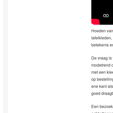
Hoeden van 
tafelkleden,
betekenis e
De vraag is 
modetrend di
met een kle
op bestelli
ene kant al
goed draagb
Een bezoeke