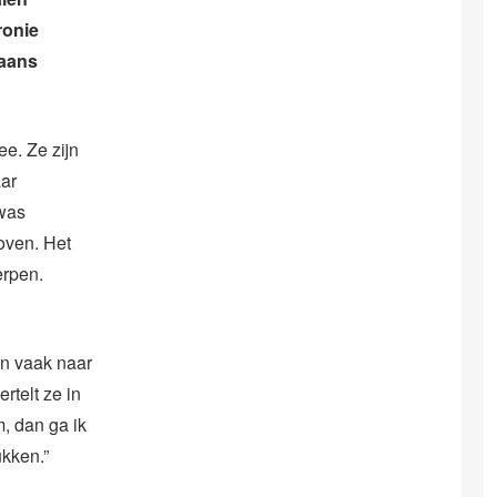
ronie
baans
ee. Ze zijn
aar
 was
oven. Het
erpen.
en vaak naar
rtelt ze in
, dan ga ik
ukken.”