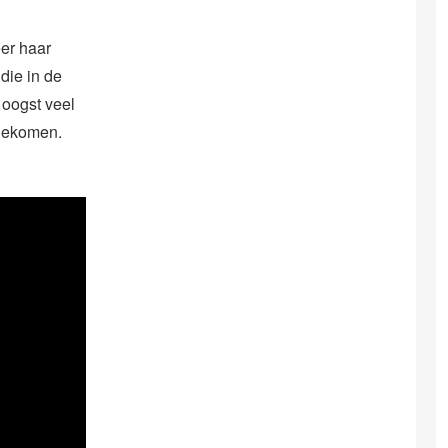
er haar
die in de
 oogst veel
 gekomen.