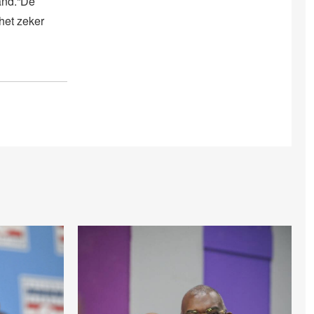
land.“De
 het zeker