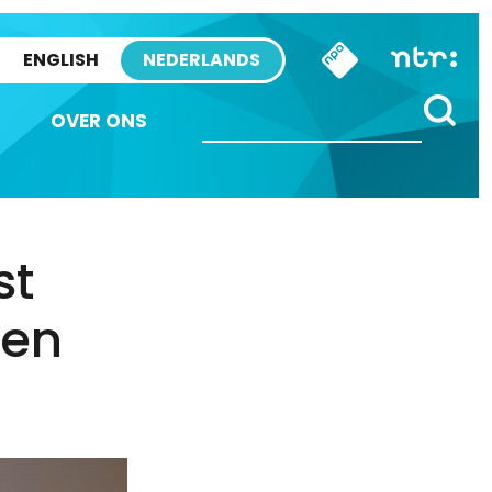
ENGLISH
NEDERLANDS
OVER ONS
st
ven