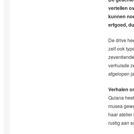
vertellen o
kunnen noe
erfgoed, du
De drive hee
zelf ook typ
zeventiende
verhuisde z
afgelopen ja
Verhalen o
Quiana heef
musea gewees
haar atelie
rustig aan 