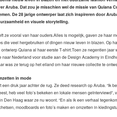
ver Aruba. Dat zou je misschien wel de missie van Quiana C
men. De 28 jarige ontwerper laat zich inspireren door Aru
urzaamheid en visuele storytelling.
ft ze vooral van haar ouders.Alles is mogelijk, gaven ze haar m
es die veel hergebruiken of dingen nieuw leven in blazen. Op h
 ontwierp Quiana al haar eerste T-shirt.Toen ze negentien jaar
e naar Nederland voor studie aan de Design Academy in Eindh
ar was ze terug op het eiland om haar nieuwe collectie te ontw
mzetten in mode
t een druk jaar achter de rug. Ze deed research op Aruba. “Ik b
t, heb veel foto’s bekeken en lokale mensen geïnterviewd”, ve
r in Den Haag waar ze nu woont. “En als ik een verhaal tegenkom
schetsen, moodboards en foto’s maken en omzetten in kledingst