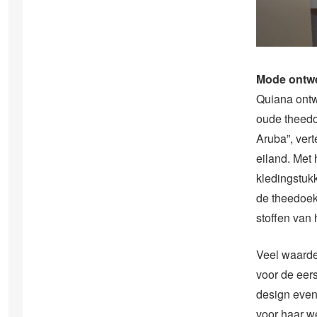
Mode ontwe
Quiana ontw
oude theedoe
Aruba”, vert
eiland. Met
kledingstukk
de theedoek
stoffen van 
Veel waarde
voor de eer
design even
voor haar w