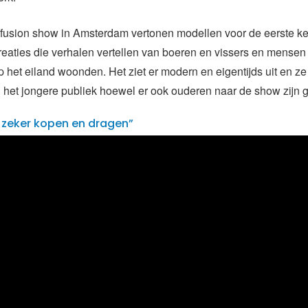
fusion show in Amsterdam vertonen modellen voor de eerste ke
eaties die verhalen vertellen van boeren en vissers en mensen 
het eiland woonden. Het ziet er modern en eigentijds uit en ze
 het jongere publiek hoewel er ook ouderen naar de show zijn
t zeker kopen en dragen”