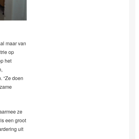
aal maar van
trie op
op het
n,
n. “Ze doen
urzame
waarmee ze
is een groot
dering uit