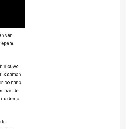
en van
diepere
een nieuwe
ar ik samen
met de hand
en aan de
s moderne
 de