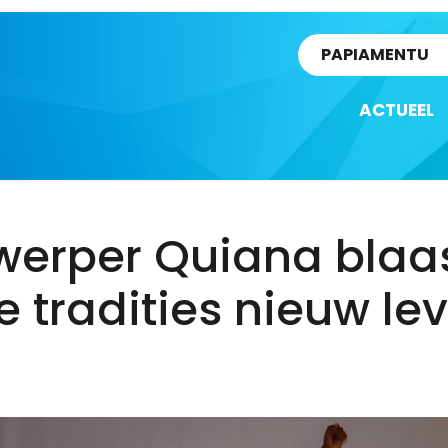
rtikel
PAPIAMENTU
ACTUEEL
werper Quiana blaa
 tradities nieuw le