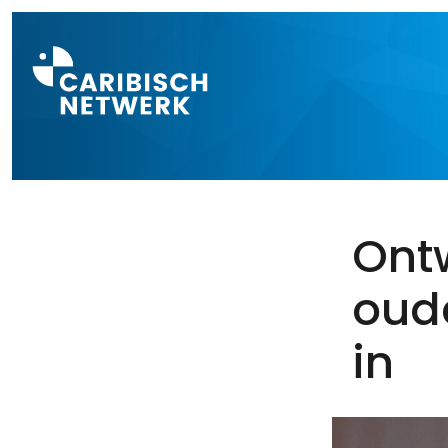
Direct naar a
Ont
oude
in