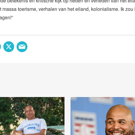
de betekenis en kritische kijk op heden en verleden van het ei
et massa toerisme, verhalen van het eiland, kolonialisme. Ik zou
agen!”