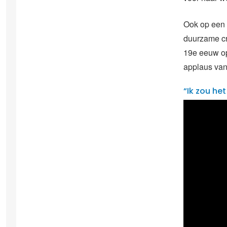
Ook op een 
duurzame cr
19e eeuw op 
applaus van
“Ik zou he