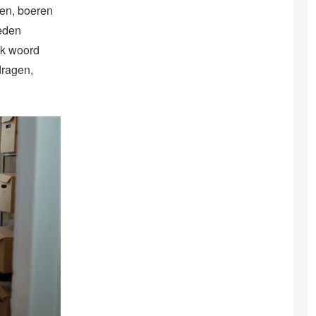
wen, boeren
neden
ek woord
dragen,