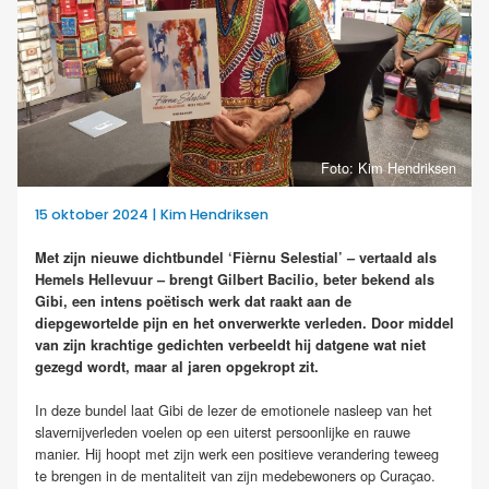
Foto: Kim Hendriksen
15 oktober 2024 | Kim Hendriksen
Met zijn nieuwe dichtbundel ‘Fièrnu Selestial’ – vertaald als
Hemels Hellevuur – brengt Gilbert Bacilio, beter bekend als
Gibi, een intens poëtisch werk dat raakt aan de
diepgewortelde pijn en het onverwerkte verleden. Door middel
van zijn krachtige gedichten verbeeldt hij datgene wat niet
gezegd wordt, maar al jaren opgekropt zit.
In deze bundel laat Gibi de lezer de emotionele nasleep van het
slavernijverleden voelen op een uiterst persoonlijke en rauwe
manier. Hij hoopt met zijn werk een positieve verandering teweeg
te brengen in de mentaliteit van zijn medebewoners op Curaçao.