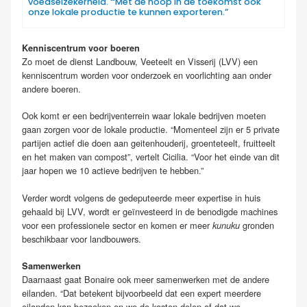
voedselzekerheid.
“
Met de hoop in de toekomst ook
onze lokale productie te kunnen exporteren.”
K
enniscentrum voor boeren
Zo moet de dienst Landbouw, Veeteelt en Visserij (LVV) een
kenniscentrum worden voor onderzoek en voorlichting aan onder
andere boeren.
Ook komt er een bedrijventerrein waar lokale bedrijven moeten
gaan zorgen voor de lokale productie. “Momenteel zijn er 5 private
partijen actief die doen aan geitenhouderij, groenteteelt, fruitteelt
en het maken van compost”, vertelt Cicilia. “Voor het einde van dit
jaar hopen we 10 actieve bedrijven te hebben.”
Verder wordt volgens de gedeputeerde meer expertise in huis
gehaald bij LVV, wordt er geïnvesteerd in de benodigde machines
voor een professionele sector en komen er meer
gronden
kunuku
beschikbaar voor landbouwers.
Sam
enwerken
Daarnaast gaat Bonaire ook meer samenwerken met de andere
eilanden. “Dat betekent bijvoorbeeld dat een expert meerdere
eilanden kan bezoeken en we de kosten delen of dat we