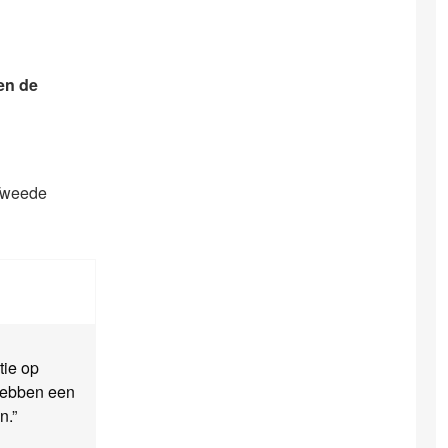
en de
 Tweede
tie op
hebben een
n.”