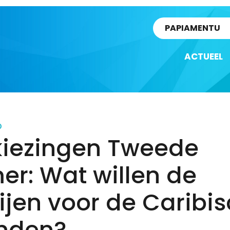
rtikel
PAPIAMENTU
ACTUEEL
D
kiezingen Tweede
r: Wat willen de
ijen voor de Caribi
anden?