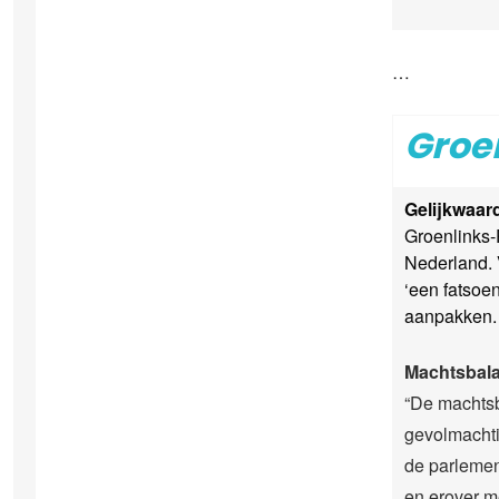
…
Groe
Gelijkwaar
Groenlinks-
Nederland. 
‘een fatsoe
aanpakken.
Machtsbala
“De machtsb
gevolmachti
de parlemen
en erover m