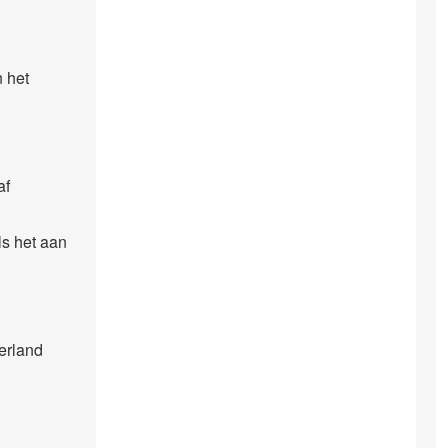
n het
af
ls het aan
derland