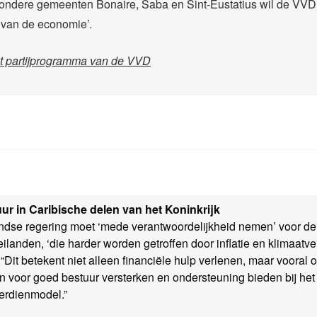
zondere gemeenten Bonaire, Saba en Sint-Eustatius wil de VVD
g van de economie’.
et partijprogramma van de VVD
ur in Caribische delen van het Koninkrijk
dse regering moet ‘mede verantwoordelijkheid nemen’ voor de
ilanden, ‘die harder worden getroffen door inflatie en klimaatv
 “Dit betekent niet alleen financiële hulp verlenen, maar vooral 
 voor goed bestuur versterken en ondersteuning bieden bij het
erdienmodel.”