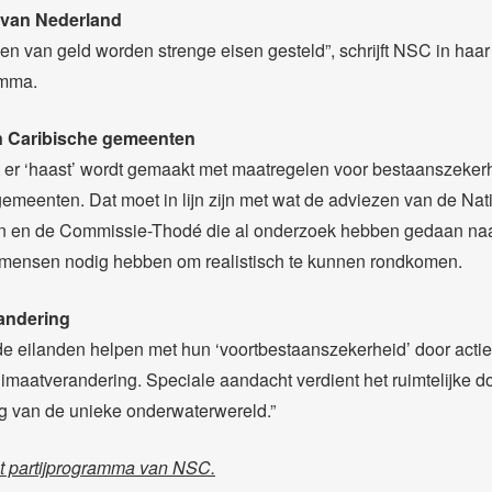
 van Nederland
en van geld worden strenge eisen gesteld”, schrijft NSC in haar
amma.
 Caribische gemeenten
 er ‘haast’ wordt gemaakt met maatregelen voor bestaanszekerh
gemeenten. Dat moet in lijn zijn met wat de adviezen van de Nat
en de Commissie-Thodé die al onderzoek hebben gedaan na
mensen nodig hebben om realistisch te kunnen rondkomen.
andering
de eilanden helpen met hun ‘voortbestaanszekerheid’ door actief
limaatverandering. Speciale aandacht verdient het ruimtelijke 
 van de unieke onderwaterwereld.”
et partijprogramma van NSC.