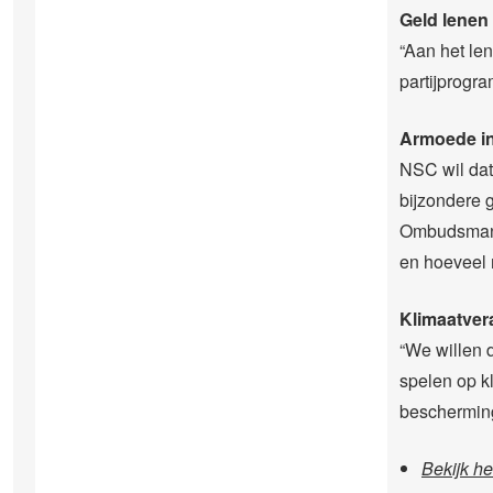
Geld lenen
“Aan het len
partijprogr
Armoede in
NSC wil dat
bijzondere 
Ombudsman 
en hoeveel 
Klimaatver
“We willen 
spelen op k
bescherming
Bekijk h