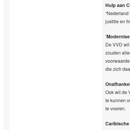
Hulp aan C
“Nederland 
justitie en f
‘Moderniser
De VVD wil 
zouden alle
voorwaarden
die zich da
Onafhankel
Ook wil de 
te kunnen ve
te voeren.
Caribisch