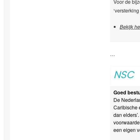
Voor de bij
‘versterkin
Bekijk h
…
NSC
Goed bestu
De Nederlan
Caribische e
dan elders’.
voorwaarden
een eigen v