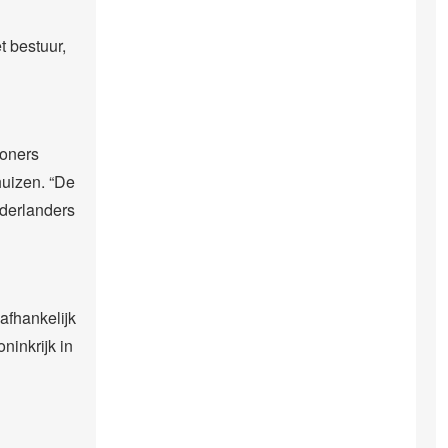
t bestuur,
woners
uizen. “De
derlanders
afhankelijk
ninkrijk in