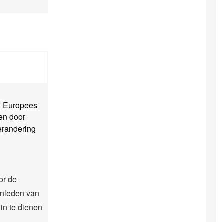
en Europees
en door
erandering
or de
enleden van
in te dienen