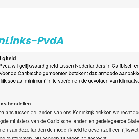
nLinks-PvdA
digheid
Pvda wil gelijkwaardigheid tussen Nederlanders in Caribisch 
Voor de Caribische gemeenten betekent dat: armoede aanpakk
nlijk sociaal minimum’ in te voeren en de gevolgen van klimaatv
ns herstellen
alans tussen de landen van ons Koninkrijk trekken we recht do
gde ministers van de Caribische landen en gedelegeerde Stat
ten van deze landen de mogelijkheid te geven zelf een rijkswet 
ee te stemmen. Nu hebben zij alleen adviesrecht.”