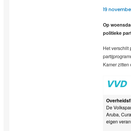
19 november
Op woensdag
politieke pa
Het verschilt
partijprogram
Kamer zitten 
VVD
Overheidsf
De Volkspart
Aruba, Cura
eigen veran