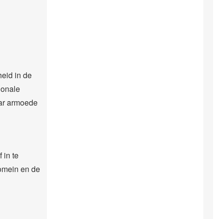
eid in de
ionale
ar armoede
 in te
domein en de