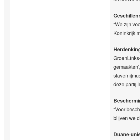
Geschillen
“We zijn vo
Koninkrijk 
Herdenking
GroenLinks-
gemaakten’,
slavernijmu
deze partij li
Beschermin
“Voor besch
blijven we d
Duane-unie