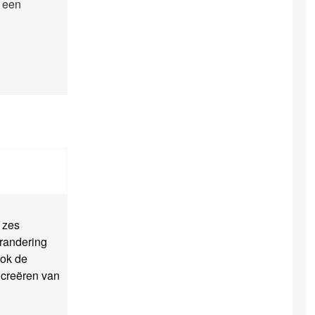
 een
 zes
erandering
ook de
 creëren van