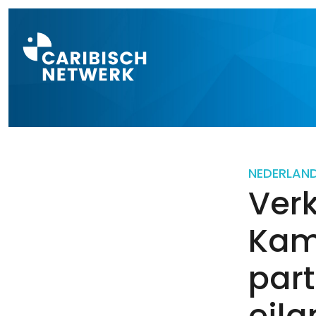
Direct naar a
NEDERLAN
Ver
Kame
part
eil