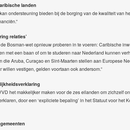
aribische landen
kan ondersteuning bieden bij de borging van de kwaliteit van he
inanciën.”
ing relaties’
de Bosman-wet opnieuw proberen in te voeren: Caribische in
en met een baan of om te studeren naar Nederland kunnen verh
 die Aruba, Curaçao en Sint-Maarten stellen aan Europese Ne
ar willen vestigen, gelden voortaan ook andersom.”
ijkheidsverklaring
VVD het makkelijker maken voor de zes eilanden om zichzelf on
rklaren, door een ‘expliciete bepaling’ in het Statuut voor het Ko
e gemeenten