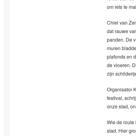
om iets te ma
Chiel van Zei
dat rauwe van
panden. De ve
muren bladde
plafonds en d
de vloeren. D
zijn schilderi
Organisator K
festival, schr
onze stad, on
Wie de route 
stad. Hier g