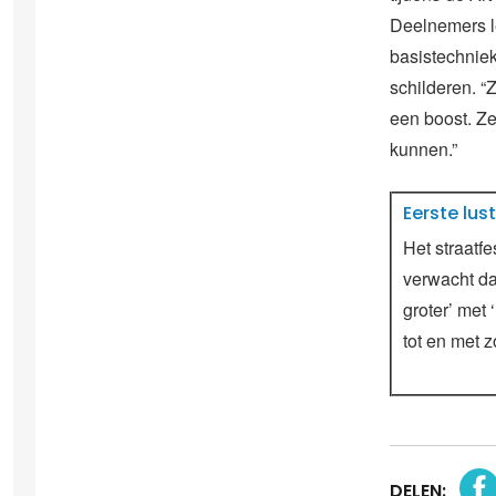
Deelnemers l
basistechnie
schilderen. “
een boost. Z
kunnen.”
Eerste lu
Het straatf
verwacht dat
groter’ met
tot en met 
DELEN: