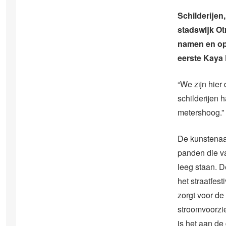
Schilderijen
stadswijk Ot
namen en opk
eerste Kaya
“We zijn hier
schilderijen 
metershoog.”
De kunstenaa
panden die va
leeg staan. D
het straatfes
zorgt voor de
stroomvoorzi
is het aan de