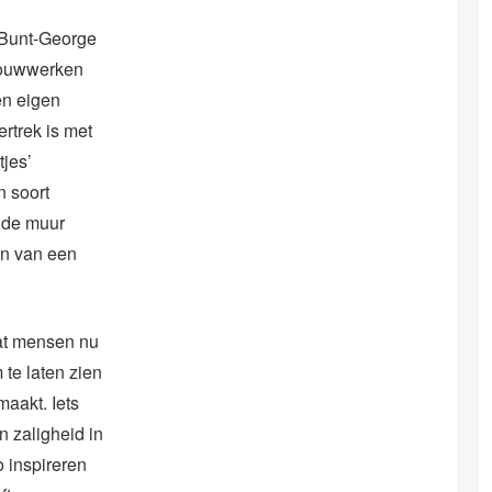
 Bunt-George
houwwerken
en eigen
ertrek is met
tjes’
n soort
 de muur
en van een
dat mensen nu
 te laten zien
aakt. Iets
n zaligheid in
 inspireren