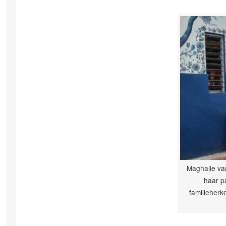
Maghalie va
haar p
familieherk