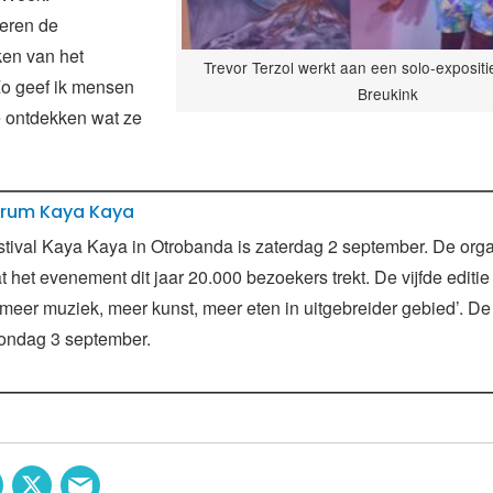
eren de
ken van het
Trevor Terzol werkt aan een solo-expositi
Zo geef ik mensen
Breukink
e ontdekken wat ze
strum Kaya Kaya
estival Kaya Kaya in Otrobanda is zaterdag 2 september. De orga
 het evenement dit jaar 20.000 bezoekers trekt. De vijfde editie i
 ‘meer muziek, meer kunst, meer eten in uitgebreider gebied’. De
zondag 3 september.