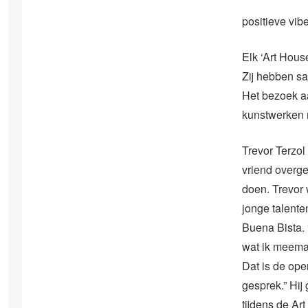
positieve vibe
Elk ‘Art Hous
Zij hebben s
Het bezoek a
kunstwerken 
Trevor Terzol
vriend overg
doen. Trevor
jonge talenten
Buena Bista. 
wat ik meemaa
Dat is de ope
gesprek.” Hij
tijdens de Ar