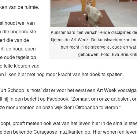
ken van de ruimte.
st houdt wel van
 die ongebruikte
Kunstenaars met verschillende disciplines d
tijdens de Art Week. De kunstwerken komen 
rf die van de
hun recht in de sfeervolle, oude en wat
rt, de hoge open
gebouwen. Foto: Eva Breukin
e oude tegels op
e felle kleuren van
jen lijken hier met nog meer kracht van het doek te spatten.
urt Schoop is ‘trots’ dat er voor het eerst een Art Week voorafga
ijft hij in een bericht op Facebook. “Zomaar, om onze artiesten, o
ze monumenten en onze wijk Ser’i Otrobanda te vieren.”
loopt, proeft meteen ook wat van het leven hier in de smalle st
roeiden bekende Curaçaose muzikanten op. Hier wonen en leve