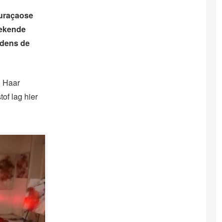
Curaçaose
bekende
jdens de
. Haar
of lag hier