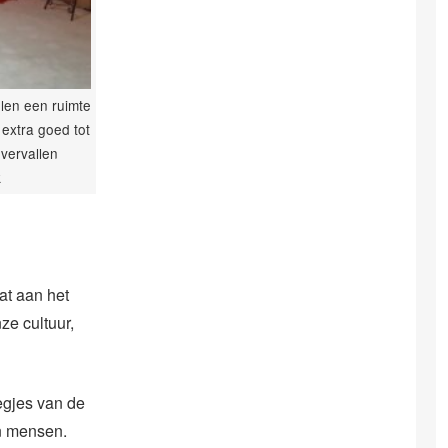
elen een ruimte
extra goed tot
 vervallen
k
at aan het
nze cultuur,
eegjes van de
n mensen.