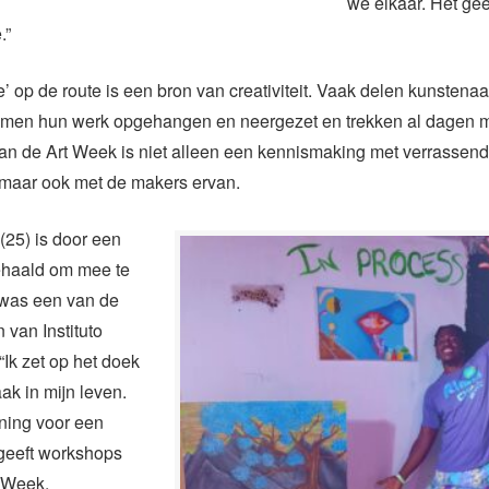
we elkaar. Het gee
.”
e’ op de route is een bron van creativiteit. Vaak delen kunstenaa
amen hun werk opgehangen en neergezet en trekken al dagen m
an de Art Week is niet alleen een kennismaking met verrassen
maar ook met de makers ervan.
 (25) is door een
ehaald om mee te
 was een van de
 van Instituto
“Ik zet op het doek
k in mijn leven.
ning voor een
 geeft workshops
t Week.