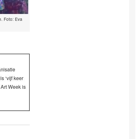
e. Foto: Eva
nisatie
s ‘vijf keer
 Art Week is