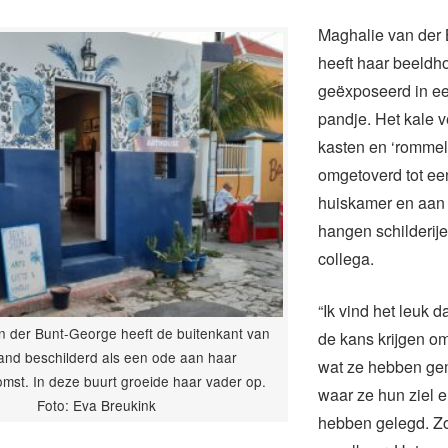
Maghalie van der
heeft haar beeld
geëxposeerd in e
pandje. Het kale v
kasten en ‘rommel
omgetoverd tot ee
huiskamer en aan
hangen schilderij
collega.
“Ik vind het leuk 
n der Bunt-George heeft de buitenkant van
de kans krijgen om
and beschilderd als een ode aan haar
wat ze hebben gem
omst. In deze buurt groeide haar vader op.
waar ze hun ziel e
Foto: Eva Breukink
hebben gelegd. Zo