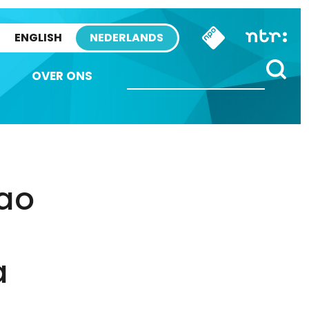
ENGLISH
NEDERLANDS
OVER ONS
çao
a