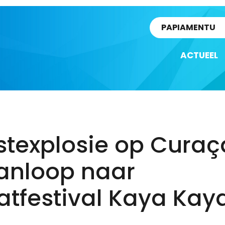
rtikel
PAPIAMENTU
ACTUEEL
stexplosie op Cura
aanloop naar
atfestival Kaya Kay