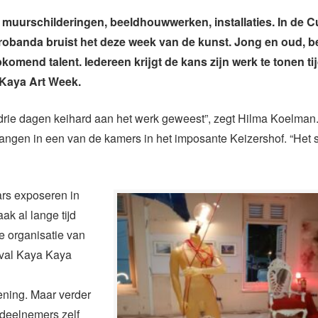
, muurschilderingen, beeldhouwwerken, installaties. In de 
robanda bruist het deze week van de kunst. Jong en oud, 
omend talent. Iedereen krijgt de kans zijn werk te tonen ti
 Kaya Art Week.
 drie dagen keihard aan het werk geweest”, zegt Hilma Koelman
hangen in een van de kamers in het imposante Keizershof. “Het st
rs exposeren in
ak al lange tijd
e organisatie van
tival Kaya Kaya
ening. Maar verder
 deelnemers zelf