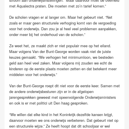
stroom aan onderwijsinstellingen. “Maar daarvoor moet de overheid
met Aqualectra praten. Die moeten met zo’n tarief komen.”
De scholen vragen er al langer om. Maar het gebeurt niet. “Net
zoals er maar geen structurele verhoging komt van de vergoeding
voor het onderwijs. Dan zou je al heel veel problemen aanpakken,
onder meer bij het onderhoud van de scholen.”
Ze weet het, ze maakt zich er niet populair mee op het eiland.
Maar volgens Van der Bunt-George worden vaak niet de juiste
keuzes gemaakt. “We verhogen het minimumloon, we besteden
geld aan heel veel zaken. Maar volgens mij zouden we echt de
kinderen op de eerste plaats moeten zetten en dat betekent meer
middelen voor het onderwijs.”
Van der Bunt-George roept dit niet voor de eerste keer. Samen met
de andere onderwijsbesturen zijn er in de afgelopen
jarengesprekken geweest met opeenvolgende Onderwijsministers
en ook is er met politici uit Den haag gesproken.
“We willen dat elke kind in het Koninkrijk dezelfde kansen krijgt,
daarvoor moeten we ons onderwijs verbeteren. Dat gebeurt niet op
een structurele wijze.” Ze heeft hoopt dat dit schooljaar er wel