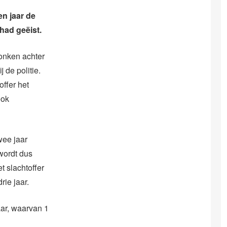
en jaar de
 had geëist.
ronken achter
 de politie.
offer het
ook
wee jaar
 wordt dus
 slachtoffer
rie jaar.
jaar, waarvan 1