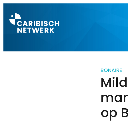
Direct naar a
BONAIRE
Mild
man
op 