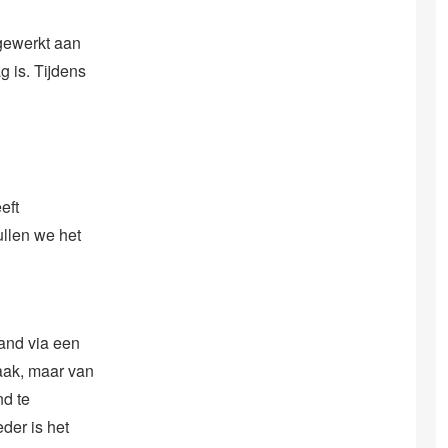
gewerkt aan
g is. Tijdens
eft
ullen we het
land via een
aak, maar van
nd te
der is het