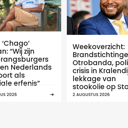
e ‘Chago’
Weekoverzicht:
: “Wij zijn
Brandstichtinge
rangsburgers
Otrobanda, poli
en Nederlands
crisis in Kralend
ort als
lekkage van
ale erfenis”
stookolie op Sta
US 2026
2 AUGUSTUS 2026