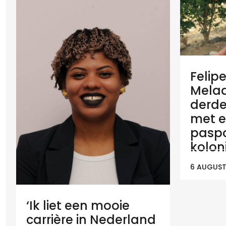
Felip
Melaan
derde
met e
paspo
koloni
6 AUGUST
‘Ik liet een mooie
carrière in Nederland