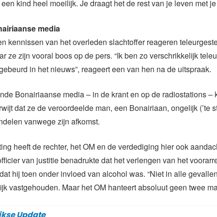
 een kind heel moeilijk. Je draagt het de rest van je leven met je
airiaanse media
n kennissen van het overleden slachtoffer reageren teleurgest
r ze zijn vooral boos op de pers. “Ik ben zo verschrikkelijk teleu
s gebeurd in het nieuws”, reageert een van hen na de uitspraak.
ende Bonairiaanse media – in de krant en op de radiostations – k
rwijt dat ze de veroordeelde man, een Bonairiaan, ongelijk (’te s
delen vanwege zijn afkomst.
tting heeft de rechter, het OM en de verdediging hier ook aandac
ficier van justitie benadrukte dat het verlengen van het voorarre
dat hij toen onder invloed van alcohol was. “Niet in alle gevalle
ijk vastgehouden. Maar het OM hanteert absoluut geen twee ma
jkse Update