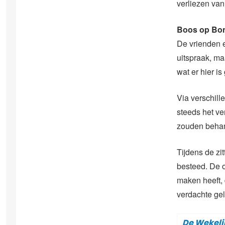
verliezen van
Boos op Bon
De vrienden e
uitspraak, maa
wat er hier i
Via verschill
steeds het ve
zouden behan
Tijdens de zi
besteed. De of
maken heeft, 
verdachte gel
De Wekeli