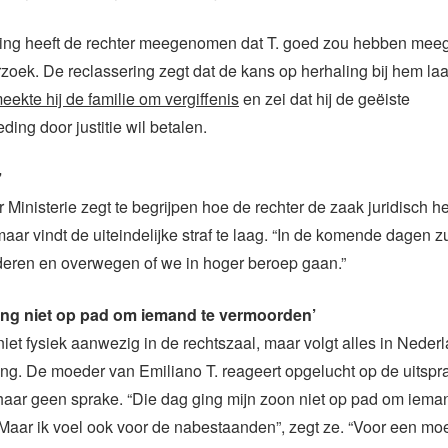
issing heeft de rechter meegenomen dat T. goed zou hebben mee
rzoek. De reclassering zegt dat de kans op herhaling bij hem laa
eekte hij de familie om vergiffenis
en zei dat hij de geëiste
ing door justitie wil betalen.
’
Ministerie zegt te begrijpen hoe de rechter de zaak juridisch he
aar vindt de uiteindelijke straf te laag. “In de komende dagen z
deren en overwegen of we in hoger beroep gaan.”
ing niet op pad om iemand te vermoorden’
 niet fysiek aanwezig in de rechtszaal, maar volgt alles in Neder
ng. De moeder van Emiliano T. reageert opgelucht op de uitspr
ij haar geen sprake. “Die dag ging mijn zoon niet op pad om iema
aar ik voel ook voor de nabestaanden”, zegt ze. “Voor een moe