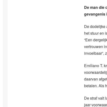
De man die o
gevangenis in
De dodelijke 
het stuur en 
“Een dergelijk
vertrouwen i
invoelbaar”, z
Emiliano T. k
voorwaardelijk
daarvan afget
betalen. Als h
De straf valt 
jaar voorwaard