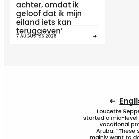
achter, omdat ik
geloof dat ik mijn
eiland iets kan
teruggeven’
7 AUGUSTUS 2026
Engli
Loucette Rep
started a mid-level
vocational pr
Aruba: “These 
mainly want to do