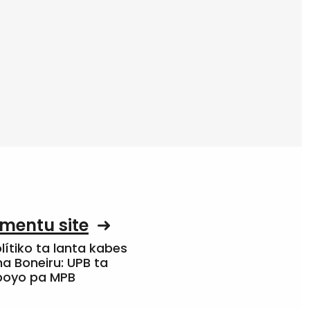
mentu site
olítiko ta lanta kabes
a Boneiru: UPB ta
apoyo pa MPB