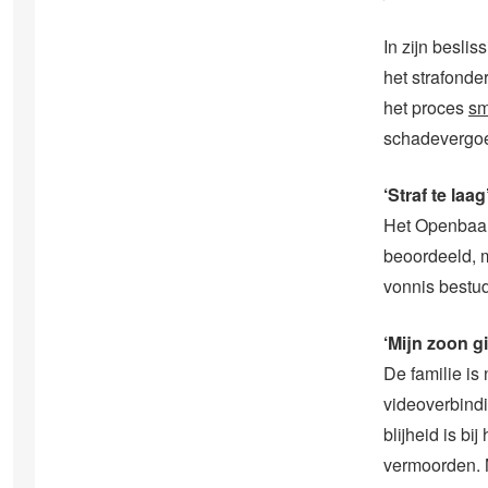
In zijn besl
het strafonde
het proces
sm
schadevergoed
‘Straf te laag
Het Openbaar 
beoordeeld, m
vonnis bestu
‘Mijn zoon g
De familie is
videoverbindi
blijheid is b
vermoorden. M