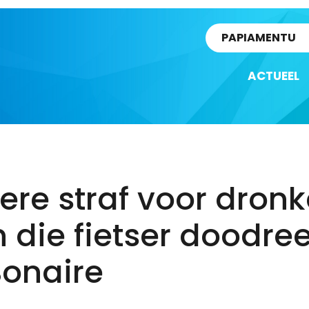
rtikel
PAPIAMENTU
ACTUEEL
ere straf voor dron
 die fietser doodre
Bonaire