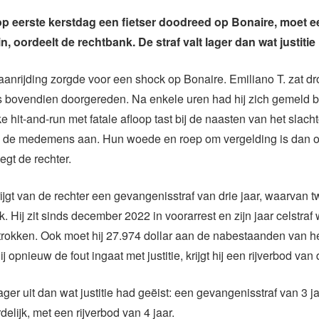
p eerste kerstdag een fietser doodreed op Bonaire, moet e
, oordeelt de rechtbank. De straf valt lager dan wat justitie
aanrijding zorgde voor een shock op Bonaire. Emiliano T. zat d
is bovendien doorgereden. Na enkele uren had hij zich gemeld bij
e hit-and-run met fatale afloop tast bij de naasten van het slacht
n de medemens aan. Hun woede en roep om vergelding is dan 
egt de rechter.
rijgt van de rechter een gevangenisstraf van drie jaar, waarvan t
. Hij zit sinds december 2022 in voorarrest en zijn jaar celstraf
rokken. Ook moet hij 27.974 dollar aan de nabestaanden van het
ij opnieuw de fout ingaat met justitie, krijgt hij een rijverbod van d
lager uit dan wat justitie had geëist: een gevangenisstraf van 3 
elijk, met een rijverbod van 4 jaar.