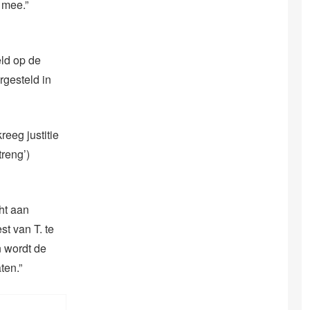
 mee.”
eld op de
rgesteld in
reeg justitie
treng’)
ht aan
st van T. te
n wordt de
ten.”