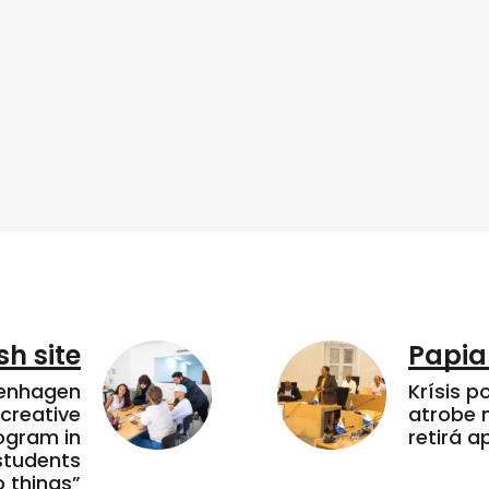
sh site
Papia
penhagen
Krísis p
 creative
atrobe n
ogram in
retirá 
students
 things”