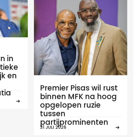
n in
tieke
ijk en
Premier Pisas wil rust
tia
binnen MFK na hoog
opgelopen ruzie
tussen
partijprominenten
31 JULI 2026