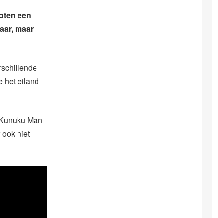
oten een
aar, maar
rschillende
e het eiland
e Kunuku Man
r ook niet