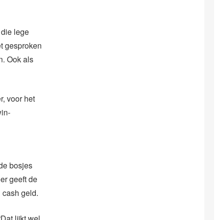
die lege
et gesproken
n. Ook als
r, voor het
win-
 de bosjes
er geeft de
 cash geld.
at lijkt wel