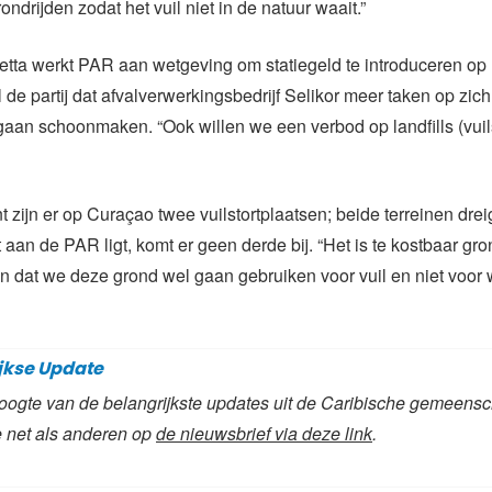
ndrijden zodat het vuil niet in de natuur waait.”
tta werkt PAR aan wetgeving om statiegeld te introduceren op 
 de partij dat afvalverwerkingsbedrijf Selikor meer taken op zi
 gaan schoonmaken. “Ook willen we een verbod op landfills (vuil
 zijn er op Curaçao twee vuilstortplaatsen; beide terreinen drei
t aan de PAR ligt, komt er geen derde bij. “Het is te kostbaar gr
ijn dat we deze grond wel gaan gebruiken voor vuil en niet voo
jkse Update
 hoogte van de belangrijkste updates uit de Caribische gemeens
 net als anderen op
de nieuwsbrief via deze link
.