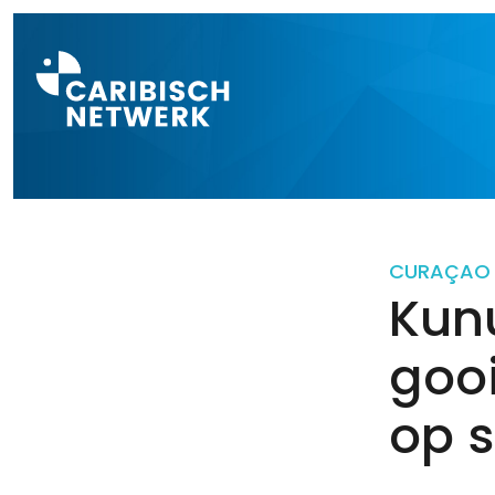
Direct naar a
CURAÇAO
Kun
gooi
op s