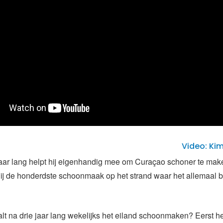
Video: Ki
 jaar lang helpt hij eigenhandig mee om Curaçao schoner te make
hij de honderdste schoonmaak op het strand waar het allemaal 
t na drie jaar lang wekelijks het eiland schoonmaken? Eerst he