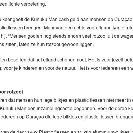
een lichte verbetering.
e keer geeft de Kunuku Man cash geld aan mensen op Curaçao 
astic flessen brengen. Maar van een echte vooruitgang kan er ni
 hij. “Mensen gooien nog steeds enorm veel rotzooi uit de wage
 zitten, laten ze hun rotzooi gewoon liggen.”
n beseffen dat het eiland schoner moet. Het is voor jezelf bete
r, voor je kinderen en voor de natuur. Het is voor iedereen een 
or rotzooi
ren dat mensen hun lege blikjes en plastic flessen niet meer in
e Kunuku Man een inzamelingsactie begonnen. Voor de derde ke
dereen op Curaçao die lege blikjes en plastic flessen brengen
van de dag: 1962 Plastic flessen en 15 kilo aluminium-blikjes. “D