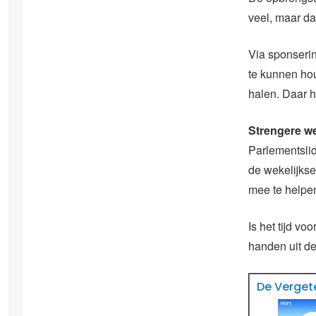
veel, maar da
Via sponserin
te kunnen hou
halen. Daar h
Strengere w
Parlementslid
de wekelijkse
mee te helpen
Is het tijd v
handen uit de
De Vergete