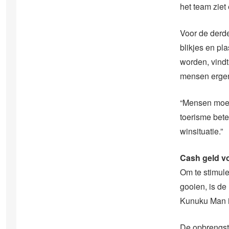
het team ziet 
Voor de derd
blikjes en pl
worden, vindt
mensen ergens
“Mensen moete
toerisme bete
winsituatie.”
Cash geld vo
Om te stimule
gooien, is d
Kunuku Man ie
De opbrengst 