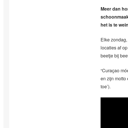
Meer dan ho
schoonmaakac
het is te wei
Elke zondag, 
locaties af o
beetje bij be
“Curaçao móet
en zijn motto 
toe’).