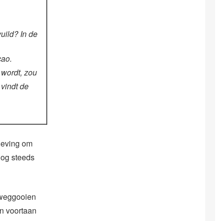
uild? In de
çao.
 wordt, zou
 vindt de
geving om
 nog steeds
t weggooien
en voortaan