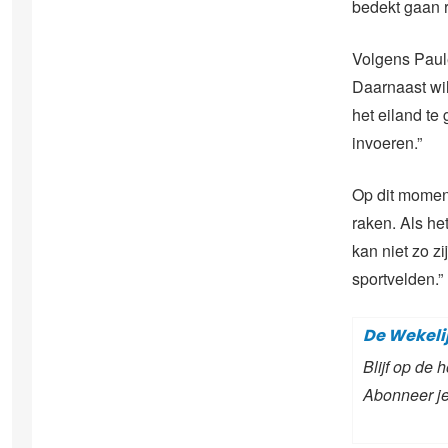
bedekt gaan ro
Volgens Paule
Daarnaast wil
het eiland te
invoeren.”
Op dit moment
raken. Als he
kan niet zo z
sportvelden.”
De Wekeli
Blijf op de
Abonneer je