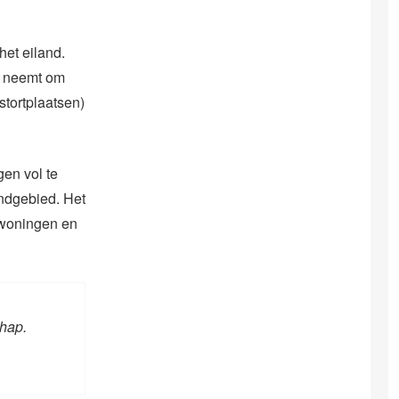
het eiland.
ch neemt om
stortplaatsen)
gen vol te
ondgebied. Het
r woningen en
chap.