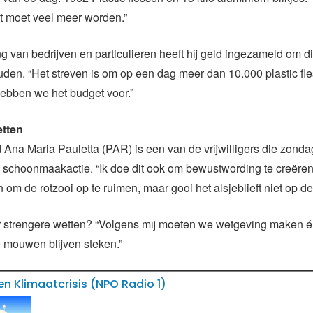
t moet veel meer worden.”
g van bedrijven en particulieren heeft hij geld ingezameld om dit
den. “Het streven is om op een dag meer dan 10.000 plastic fle
ebben we het budget voor.”
etten
 Ana Maria Pauletta (PAR) is een van de vrijwilligers die zonda
 schoonmaakactie. “Ik doe dit ook om bewustwording te creëren.
 om de rotzooi op te ruimen, maar gooi het alsjeblieft niet op de
oor strengere wetten? “Volgens mij moeten we wetgeving maken é
 mouwen blijven steken.”
n Klimaatcrisis (NPO Radio 1)