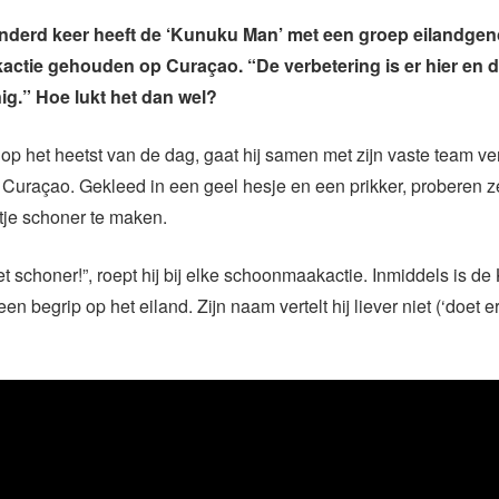
nderd keer heeft de ‘Kunuku Man’ met een groep eilandgen
tie gehouden op Curaçao. “De verbetering is er hier en d
nig.” Hoe lukt het dan wel?
op het heetst van de dag, gaat hij samen met zijn vaste team ve
p Curaçao. Gekleed in een geel hesje en een prikker, proberen z
etje schoner te maken.
 schoner!”, roept hij bij elke schoonmaakactie. Inmiddels is d
een begrip op het eiland. Zijn naam vertelt hij liever niet (‘doet e