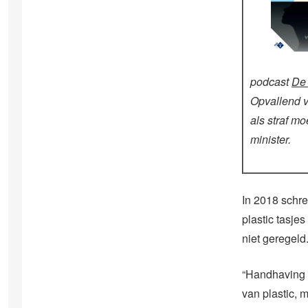
podcast
De 
Opvallend v
als straf m
minister.
In 2018 schr
plastic tasjes
niet geregeld
“Handhaving i
van plastic, 