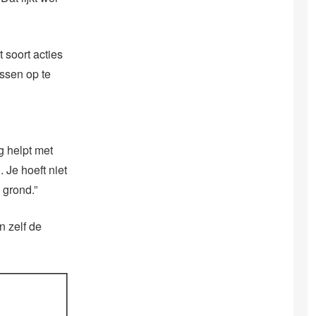
 soort acties
ssen op te
g helpt met
 Je hoeft niet
 grond.”
n zelf de