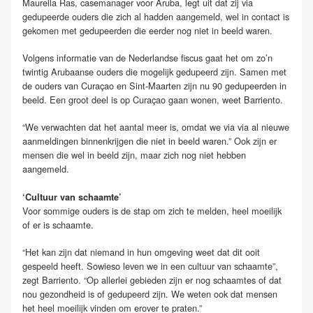
Maurella Ras, casemanager voor Aruba, legt uit dat zij via
gedupeerde ouders die zich al hadden aangemeld, wel in contact is
gekomen met gedupeerden die eerder nog niet in beeld waren.
Volgens informatie van de Nederlandse fiscus gaat het om zo’n
twintig Arubaanse ouders die mogelijk gedupeerd zijn. Samen met
de ouders van Curaçao en Sint-Maarten zijn nu 90 gedupeerden in
beeld. Een groot deel is op Curaçao gaan wonen, weet Barriento.
“We verwachten dat het aantal meer is, omdat we via via al nieuwe
aanmeldingen binnenkrijgen die niet in beeld waren.” Ook zijn er
mensen die wel in beeld zijn, maar zich nog niet hebben
aangemeld.
‘Cultuur van schaamte’
Voor sommige ouders is de stap om zich te melden, heel moeilijk
of er is schaamte.
“Het kan zijn dat niemand in hun omgeving weet dat dit ooit
gespeeld heeft. Sowieso leven we in een cultuur van schaamte”,
zegt Barriento. “Op allerlei gebieden zijn er nog schaamtes of dat
nou gezondheid is of gedupeerd zijn. We weten ook dat mensen
het heel moeilijk vinden om erover te praten.”