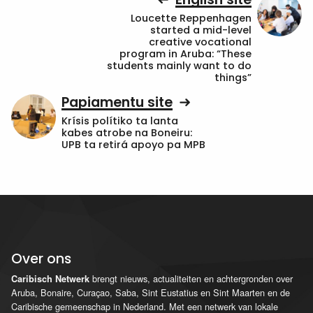
Loucette Reppenhagen
started a mid-level
creative vocational
program in Aruba: “These
students mainly want to do
things”
Papiamentu site
Krísis polítiko ta lanta
kabes atrobe na Boneiru:
UPB ta retirá apoyo pa MPB
Over ons
brengt nieuws, actualiteiten en achtergronden over
Caribisch Netwerk
Aruba, Bonaire, Curaçao, Saba, Sint Eustatius en Sint Maarten en de
Caribische gemeenschap in Nederland. Met een netwerk van lokale