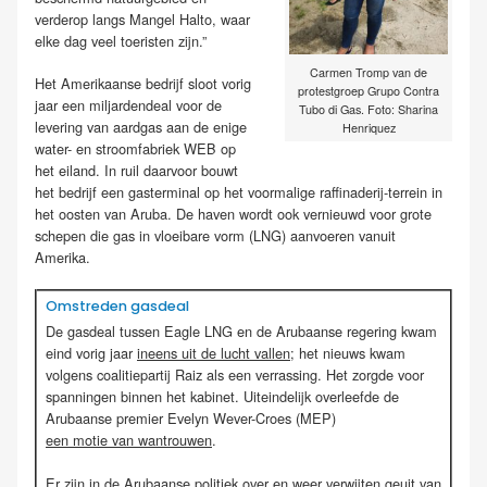
verderop langs Mangel Halto, waar
elke dag veel toeristen zijn.”
Carmen Tromp van de
Het Amerikaanse bedrijf sloot vorig
protestgroep Grupo Contra
jaar een miljardendeal voor de
Tubo di Gas. Foto: Sharina
levering van aardgas aan de enige
Henriquez
water- en stroomfabriek WEB op
het eiland. In ruil daarvoor bouwt
het bedrijf een gasterminal op het voormalige raffinaderij-terrein in
het oosten van Aruba. De haven wordt ook vernieuwd voor grote
schepen die gas in vloeibare vorm (LNG) aanvoeren vanuit
Amerika.
Omstreden gasdeal
De gasdeal tussen Eagle LNG en de Arubaanse regering kwam
eind vorig jaar
ineens uit de lucht vallen;
het nieuws kwam
volgens coalitiepartij Raiz als een verrassing. Het zorgde voor
spanningen binnen het kabinet. Uiteindelijk overleefde de
Arubaanse premier Evelyn Wever-Croes (MEP)
een motie van wantrouwen
.
Er zijn in de Arubaanse politiek over en weer verwijten geuit van