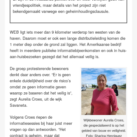
vriendjespolitiek, maar details van het project zijn niet
bekendgemaakt vanwege een geheimhoudingsclausule.
WEB ligt iets meer dan 9 kilometer verderop ten westen van de
haven. Daarom moet er ook een lange distributieleiding komen die
1 meter diep onder de grond zal liggen. Het Amerikaanse bedrijf
heeft in meerdere publieke informatiebijeenkomsten en ook in huis-
aan-huisbezoeken gezegd dat het allemaal veilig is.
De groep protesterende bewoners
denkt daar anders over. “Er is geen
enkele duidelijkheid over de risico’s
omdat ze geen informatie geven
waarop ze baseren dat het veilig is”,
zegt Aurelia Croes, uit de wijk
Savaneta.
Volgens Croes riepen de
Wijkbewoner Aurelia Croes,
informatiesessies bij haar juist meer
die gespecialiseerd is op het
vragen op dan antwoorden. “Het
gebied van bouw en veiligheid.
contract is geheim, maar dat
Foto: Sharina Henriquez