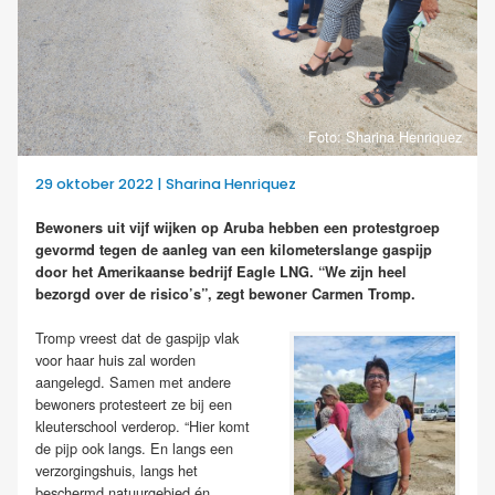
Foto: Sharina Henriquez
29 oktober 2022 | Sharina Henriquez
Bewoners uit vijf wijken op Aruba hebben een protestgroep
gevormd tegen de aanleg van een kilometerslange gaspijp
door het Amerikaanse bedrijf Eagle LNG. “We zijn heel
bezorgd over de risico’s”, zegt bewoner Carmen Tromp.
Tromp vreest dat de gaspijp vlak
voor haar huis zal worden
aangelegd. Samen met andere
bewoners protesteert ze bij een
kleuterschool verderop. “Hier komt
de pijp ook langs. En langs een
verzorgingshuis, langs het
beschermd natuurgebied én