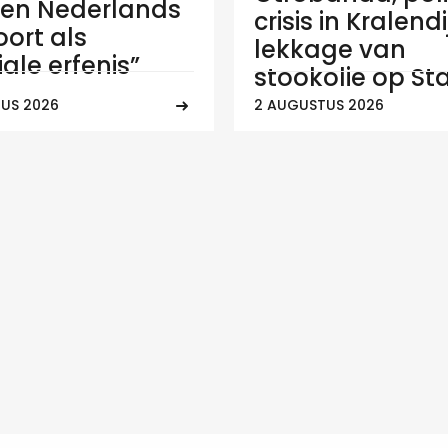
en Nederlands
crisis in Kralend
ort als
lekkage van
ale erfenis”
stookolie op Sta
US 2026
2 AUGUSTUS 2026