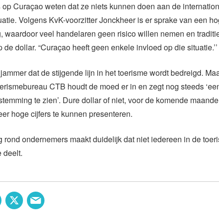
op Curaçao weten dat ze niets kunnen doen aan de internatio
uatie. Volgens KvK-voorzitter Jonckheer is er sprake van een hog
, waardoor veel handelaren geen risico willen nemen en tradit
 de dollar. “Curaçao heeft geen enkele invloed op die situatie.’’
 jammer dat de stijgende lijn in het toerisme wordt bedreigd. Maa
erismebureau CTB houdt de moed er in en zegt nog steeds ‘een
temming te zien’. Dure dollar of niet, voor de komende maand
er hoge cijfers te kunnen presenteren.
rond ondernemers maakt duidelijk dat niet iedereen in de toer
 deelt.