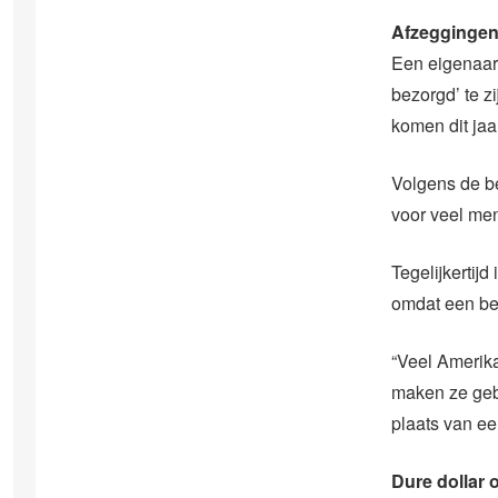
Afzegginge
Een eigenaar 
bezorgd’ te z
komen dit jaar
Volgens de be
voor veel men
Tegelijkertij
omdat een be
“Veel Amerik
maken ze geb
plaats van ee
Dure dollar 