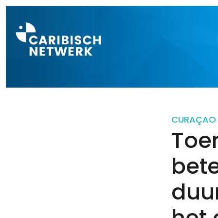
Direct naar a
CURAÇAO
Toe
bet
duur
het 