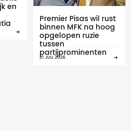
ijk en
Premier Pisas wil rust
tia
binnen MFK na hoog
opgelopen ruzie
tussen
partijprominenten
31 JULI 2026