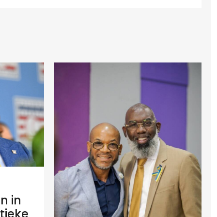
n in
tieke