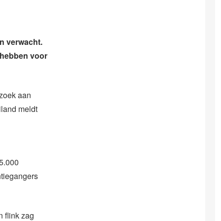
an verwacht.
n hebben voor
ezoek aan
iland meldt
15.000
ntiegangers
 flink zag