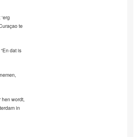
 ‘erg
 Curaçao te
 “En dat is
afnemen,
 hen wordt,
terdam in