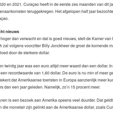
20 en 2021. Curaçao heeft in de eerste zes maanden van dit ja
stenaankomsten teruggekregen. Het afgelopen half jaar bezocht
açao.
cht nieuws
jn hoger dan verwacht en dat is goed nieuws, stelt de Kamer va
h zal volgens voorzitter Billy Jonckheer de groei de komende 
oed door de sterkere dollar.
en twintig jaar was een euro altijd meer waard dan een dollar. I
een recordwaarde van 1,60 dollar. De euro is nu min of meer ge
etekent dat Amerikaanse toeristen in Europa aanzienlijk meer 
rs dan een jaar geleden. Namelijk, zo’n 15 procent meer.
nen is een bezoek aan Amerika opeens veel duurder. Dat geldt
 die monetair zijn gelinkt aan de Amerikaanse dollar, zoals Cu