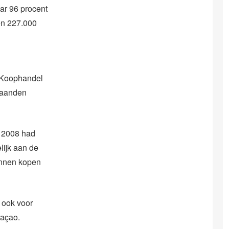
ar 96 procent
en 227.000
n Koophandel
maanden
n 2008 had
lijk aan de
kunnen kopen
 ook voor
raçao.