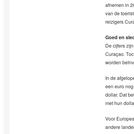
afnemen in 20
van de toeri
reizigers Cur
Goed en sle
De cijfers zi
Curaçao. Toc
worden beïnvl
In de afgelop
een euro nog 
dollar. Dat b
met hun dolla
Voor Europea
andere landen