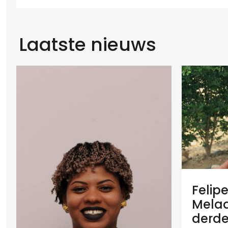
Laatste nieuws
Felip
Melaan
derde