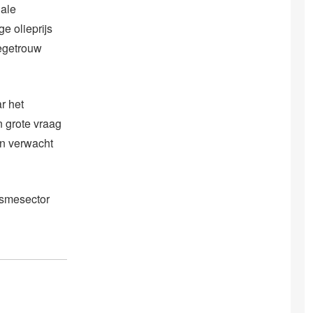
nale
e olieprijs
iegetrouw
r het
 grote vraag
en verwacht
ismesector