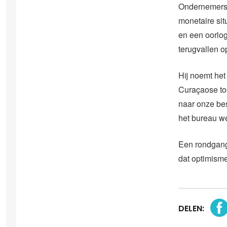
Ondernemers 
monetaire sit
en een oorlog
terugvallen op
Hij noemt het
Curaçaose to
naar onze bes
het bureau we
Een rondgang 
dat optimisme
DELEN: