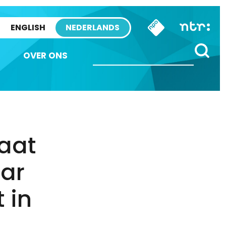
ENGLISH
NEDERLANDS
OVER ONS
aat
ar
 in