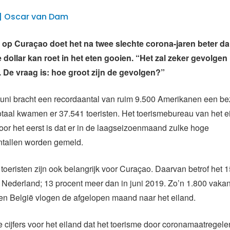
2 | Oscar van Dam
 op Curaçao doet het na twee slechte corona-jaren beter d
 dollar kan roet in het eten gooien. “Het zal zeker gevolge
. De vraag is: hoe groot zijn de gevolgen?”
juni bracht een recordaantal van ruim 9.500 Amerikanen een b
otaal kwamen er 37.541 toeristen. Het toerismebureau van het e
 voor het eerst is dat er in de laagseizoenmaand zulke hoge
tallen worden gemeld.
oeristen zijn ook belangrijk voor Curaçao. Daarvan betrof het 
 Nederland; 13 procent meer dan in juni 2019. Zo’n 1.800 vaka
 en België vlogen de afgelopen maand naar het eiland.
e cijfers voor het eiland dat het toerisme door coronamaatregelen