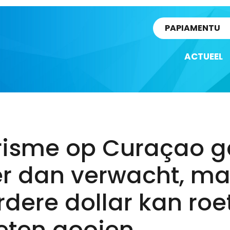
rtikel
PAPIAMENTU
ACTUEEL
risme op Curaçao g
er dan verwacht, ma
dere dollar kan roet
eten gooien