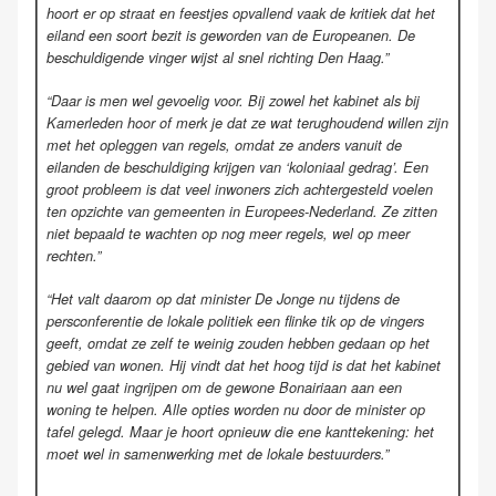
hoort er op straat en feestjes opvallend vaak de kritiek dat het
eiland een soort bezit is geworden van de Europeanen. De
beschuldigende vinger wijst al snel richting Den Haag.”
“Daar is men wel gevoelig voor. Bij zowel het kabinet als bij
Kamerleden hoor of merk je dat ze wat terughoudend willen zijn
met het opleggen van regels, omdat ze anders vanuit de
eilanden de beschuldiging krijgen van ‘koloniaal gedrag’. Een
groot probleem is dat veel inwoners zich achtergesteld voelen
ten opzichte van gemeenten in Europees-Nederland. Ze zitten
niet bepaald te wachten op nog meer regels, wel op meer
rechten.”
“Het valt daarom op dat minister De Jonge nu tijdens de
persconferentie de lokale politiek een flinke tik op de vingers
geeft, omdat ze zelf te weinig zouden hebben gedaan op het
gebied van wonen. Hij vindt dat het hoog tijd is dat het kabinet
nu wel gaat ingrijpen om de gewone Bonairiaan aan een
woning te helpen. Alle opties worden nu door de minister op
tafel gelegd. Maar je hoort opnieuw die ene kanttekening: het
moet wel in samenwerking met de lokale bestuurders.”