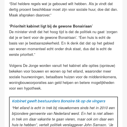
“Stel heldere regels wat je gebouwd wilt hebben. Als je vindt dat
dertig procent beschikbaar moet zijn voor sociale huur, doe dat dan.
Maak afspraken daarover.”
‘Prioriteit kabinet ligt bij de gewone Bonairiaan’
De minister vindt dat het hoog tijd is dat de politiek nu gaat ‘zorgen
dat je er bent voor de gewone Bonairiaan’. “Een huis is echt de
basis van je bestaanszekerheid. En ik denk dat dat op het gebied
van wonen momenteel echt onder druk staat, dus dat is echt de
eerste prioriteit.”
Volgens De Jonge worden vanuit het kabinet alle opties (opnieuw)
bekeken voor bouwen en wonen op het eiland, waaronder meer
sociale huurwoningen, betaalbare huizen voor de middeninkomens,
woningbouwcorporaties aan geld helpen en betere mogelijkheden
voor een hypotheek.
Kabinet geeft bestuurders Bonaire tik op de vingers
“Het eiland is echt in trek bij nieuwkomers sinds het in 2010 een
bijzondere gemeente van Nederland werd. En het is niet alleen
in trek om daar vakantie te gaan vieren, maar ook om daar een
huis te hebben”, vertelt politiek verslaggever John Samson. “Je