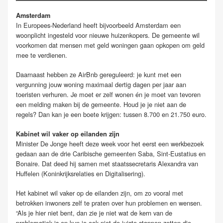
Amsterdam
In Europees-Nederland heeft bijvoorbeeld Amsterdam een
woonplicht ingesteld voor nieuwe huizenkopers. De gemeente wil
voorkomen dat mensen met geld woningen gaan opkopen om geld
mee te verdienen.
Daarnaast hebben ze AirBnb gereguleerd: je kunt met een
vergunning jouw woning maximaal dertig dagen per jaar aan
toeristen verhuren. Je moet er zelf wonen én je moet van tevoren
een melding maken bij de gemeente. Houd je je niet aan de
regels? Dan kan je een boete krijgen: tussen 8.700 en 21.750 euro.
Kabinet wil vaker op eilanden zijn
Minister De Jonge heeft deze week voor het eerst een werkbezoek
gedaan aan de drie Caribische gemeenten Saba, Sint-Eustatius en
Bonaire. Dat deed hij samen met staatssecretaris Alexandra van
Huffelen (Koninkrijksrelaties en Digitalisering).
Het kabinet wil vaker op de eilanden zijn, om zo vooral met
betrokken inwoners zelf te praten over hun problemen en wensen.
“Als je hier niet bent, dan zie je niet wat de kern van de
problematiek is en kun je ook niet de juiste stappen zetten die