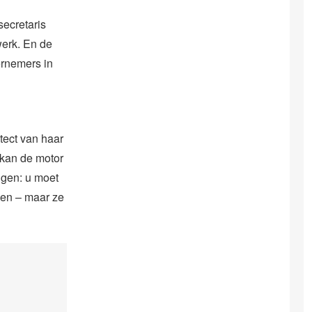
secretaris
werk. En de
ernemers in
tect van haar
n kan de motor
eggen: u moet
eden – maar ze