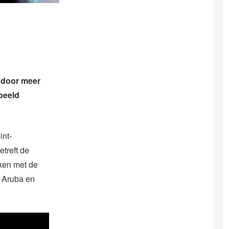
n door meer
beeld
int-
treft de
kken met de
p Aruba en