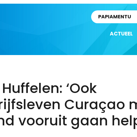
rtikel
PAPIAMENTU
ACTUEEL
Huffelen: ‘Ook
rijfsleven Curaçao 
nd vooruit gaan hel