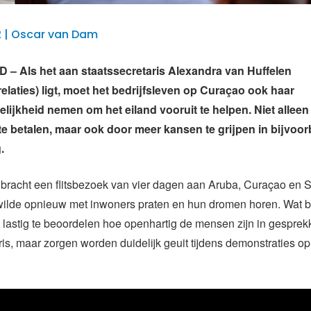
2 | Oscar van Dam
– Als het aan staatssecretaris Alexandra van Huffelen
relaties) ligt, moet het bedrijfsleven op Curaçao ook haar
lijkheid nemen om het eiland vooruit te helpen. Niet allee
te betalen, maar ook door meer kansen te grijpen in bijvoor
.
bracht een flitsbezoek van vier dagen aan Aruba, Curaçao en S
wilde opnieuw met inwoners praten en hun dromen horen. Wat be
 lastig te beoordelen hoe openhartig de mensen zijn in gespre
ris, maar zorgen worden duidelijk geuit tijdens demonstraties o