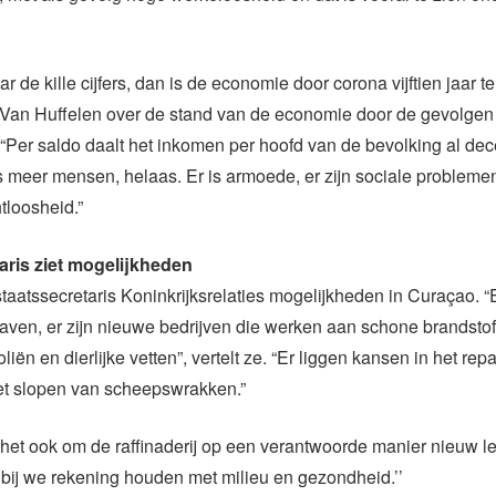
r de kille cijfers, dan is de economie door corona vijftien jaar ter
 Van Huffelen over de stand van de economie door de gevolgen
 “Per saldo daalt het inkomen per hoofd van de bevolking al dec
s meer mensen, helaas. Er is armoede, er zijn sociale problem
tloosheid.”
aris ziet mogelijkheden
staatssecretaris Koninkrijksrelaties mogelijkheden in Curaçao. “
aven, er zijn nieuwe bedrijven die werken aan schone brandstof 
liën en dierlijke vetten”, vertelt ze. “Er liggen kansen in het re
et slopen van scheepswrakken.”
t het ook om de raffinaderij op een verantwoorde manier nieuw le
bij we rekening houden met milieu en gezondheid.’’