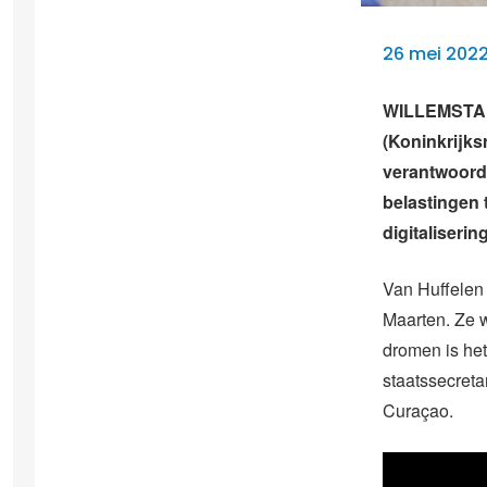
26 mei 202
WILLEMSTAD 
(Koninkrijks
verantwoorde
belastingen 
digitalisering
Van Huffelen 
Maarten. Ze 
dromen is het
staatssecreta
Curaçao.