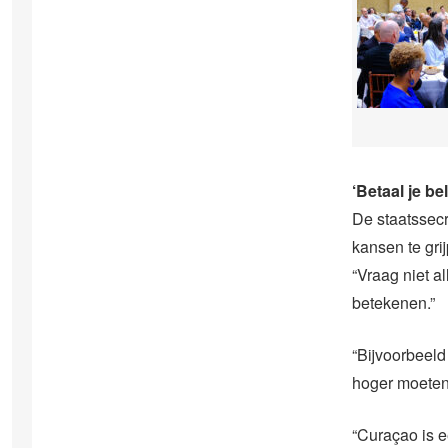
‘Betaal je be
De staatssec
kansen te gri
“Vraag niet a
betekenen.”
“Bijvoorbeeld
hoger moeten 
“Curaçao is e