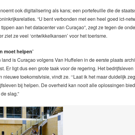
noemt ook digitalisering als kans; een portefeuille die de staats
oninkrijksrelaties. “U bent verbonden met een heel goed ict-net
t tippen aan het datacenter van Curaçao”, zegt ze tegen de ond
er ziet ze veel ‘ontwikkelkansen’ voor het toerisme.
en moet helpen’
land is Curaçao volgens Van Huffelen in de eerste plaats archi
t. Er ligt dus een grote taak voor de regering. Het bedrijfsleve
en nieuwe toekomstvisie, vindt ze. ‘‘Laat ik het maar duidelijk z
ijfsleven bij helpen. De overheid kan nooit alle oplossingen bi
de slag.”