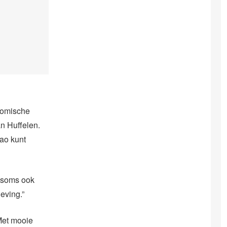
nomische
an Huffelen.
çao kunt
e soms ook
eving.”
Met mooie