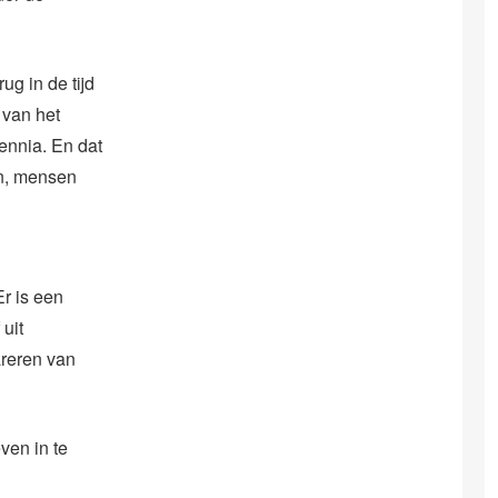
ug in de tijd
 van het
ennia. En dat
en, mensen
Er is een
uit
pareren van
ven in te