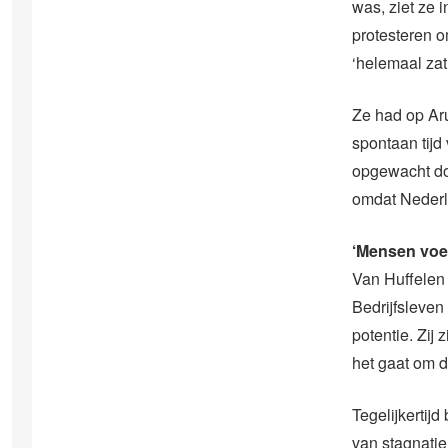
was, ziet ze 
protesteren 
‘helemaal zat
Ze had op Ar
spontaan tijd
opgewacht doo
omdat Nederl
‘Mensen voel
Van Huffelen 
Bedrijfsleve
potentie. Zij
het gaat om d
Tegelijkertij
van stagnatie