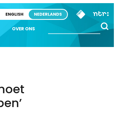
ENGLISH
NEDERLANDS
OVER ONS
moet
pen’