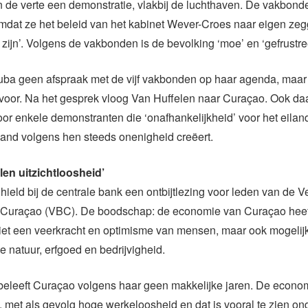
in de verte een demonstratie, vlakbij de luchthaven. De vakbond
omdat ze het beleid van het kabinet Wever-Croes naar eigen ze
 zijn’. Volgens de vakbonden is de bevolking ‘moe’ en ‘gefrustre
uba geen afspraak met de vijf vakbonden op haar agenda, maar
 voor. Na het gesprek vloog Van Huffelen naar Curaçao. Ook da
r enkele demonstranten die ‘onafhankelijkheid’ voor het eiland
and volgens hen steeds onenigheid creëert.
en uitzichtloosheid’
hield bij de centrale bank een ontbijtlezing voor leden van de V
n Curaçao (VBC). De boodschap: de economie van Curaçao heef
 ziet een veerkracht en optimisme van mensen, maar ook mogeli
e natuur, erfgoed en bedrijvigheid.
d beleeft Curaçao volgens haar geen makkelijke jaren. De econom
, met als gevolg hoge werkeloosheid en dat is vooral te zien on