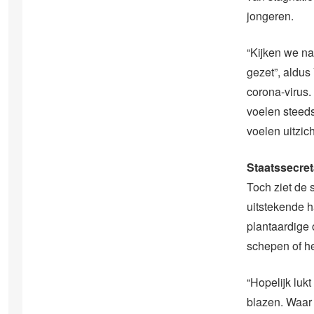
jongeren.
“Kijken we naa
gezet”, aldus
corona-virus.
voelen steed
voelen uitzich
Staatssecret
Toch ziet de 
uitstekende h
plantaardige o
schepen of h
“Hopelijk luk
blazen. Waar 