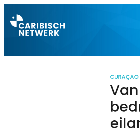
Direct naar a
CURAÇAO
Van 
bed
eila