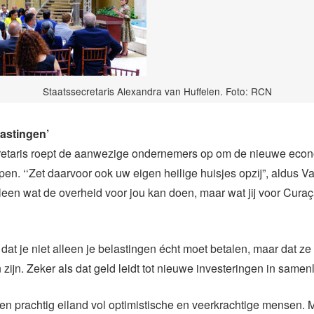
Staatssecretaris Alexandra van Huffelen. Foto: RCN
lastingen’
retaris roept de aanwezige ondernemers op om de nieuwe eco
jpen. ‘‘Zet daarvoor ook uw eigen heilige huisjes opzij”, aldus V
lleen wat de overheid voor jou kan doen, maar wat jij voor Cura
 dat je niet alleen je belastingen écht moet betalen, maar dat z
zijn. Zeker als dat geld leidt tot nieuwe investeringen in samenl
en prachtig eiland vol optimistische en veerkrachtige mensen. 