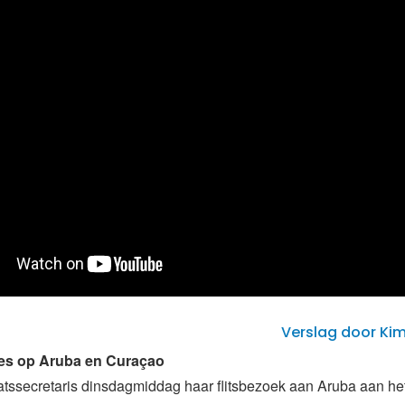
Verslag door Ki
es op Aruba en Curaçao
aatssecretaris dinsdagmiddag haar flitsbezoek aan Aruba aan he