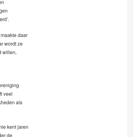
en
ggen
erd’.
 maakte daar
ar wordt ze
 willen,
ereniging
t veel
jkheden als
ie kent jaren
der de