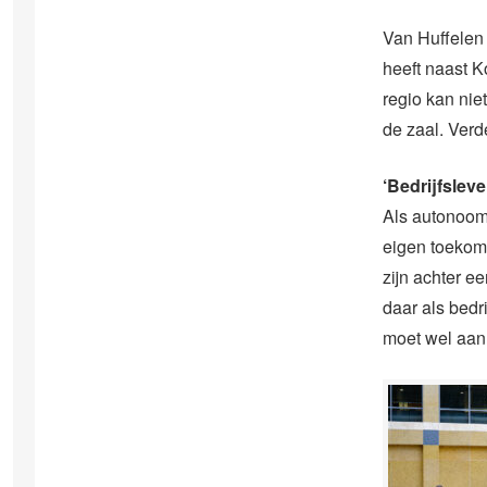
Van Huffelen 
heeft naast K
regio kan nie
de zaal. Verd
‘Bedrijfslev
Als autonoom 
eigen toekoms
zijn achter e
daar als bedr
moet wel aan 