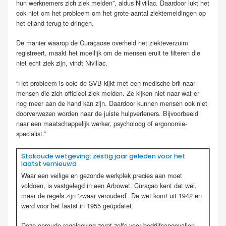
hun werknemers zich ziek melden”, aldus Nivillac. Daardoor lukt het
ook niet om het probleem om het grote aantal ziektemeldingen op
het eiland terug te dringen.
De manier waarop de Curaçaose overheid het ziekteverzuim
registreert, maakt het moeilijk om de mensen eruit te filteren die
niet echt ziek zijn, vindt Nivillac.
“Het probleem is ook: de SVB kijkt met een medische bril naar
mensen die zich officieel ziek melden. Ze kijken niet naar wat er
nog meer aan de hand kan zijn. Daardoor kunnen mensen ook niet
doorverwezen worden naar de juiste hulpverleners. Bijvoorbeeld
naar een maatschappelijk werker, psycholoog of ergonomie-
specialist.”
Stokoude wetgeving: zestig jaar geleden voor het
laatst vernieuwd
Waar een veilige en gezonde werkplek precies aan moet
voldoen, is vastgelegd in een Arbowet. Curaçao kent dat wel,
maar de regels zijn ‘zwaar verouderd’. De wet komt uit 1942 en
werd voor het laatst in 1955 geüpdatet.
Deze oeroude regelgeving zorgt zelfs voor bedrijfsongevallen.