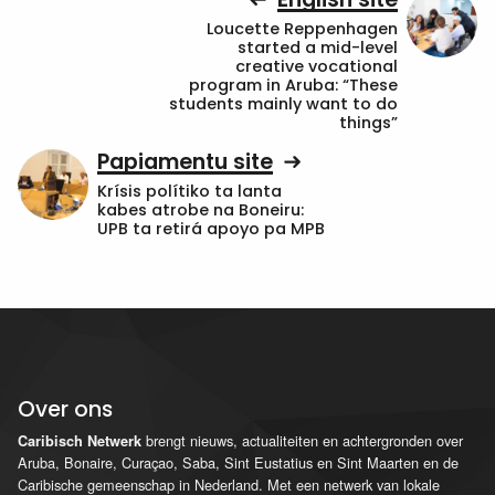
Loucette Reppenhagen
started a mid-level
creative vocational
program in Aruba: “These
students mainly want to do
things”
Papiamentu site
Krísis polítiko ta lanta
kabes atrobe na Boneiru:
UPB ta retirá apoyo pa MPB
Over ons
brengt nieuws, actualiteiten en achtergronden over
Caribisch Netwerk
Aruba, Bonaire, Curaçao, Saba, Sint Eustatius en Sint Maarten en de
Caribische gemeenschap in Nederland. Met een netwerk van lokale