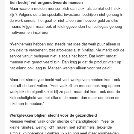
Een bedrijf vol ongemotiveerde mensen
Maar waarom melden mensen zich dan ziek, als ze niet echt ziek
zijn? Volgens de arbo-specialist investeren bedrijven niet genoeg in
de werknemers. Het gaat er niet alleen om hoeveel geld ze elke
maand krijgen, maar ook of leidinggevenden hun collega’s genoeg
motiveren en inspireren.
“Werknemers hebben nog steeds het idee dat werk puur alleen is
om geld te verdienen”, ziet arbo-specialist Nivillac. “Je merkt ook de
service vanuit bedrijven niet is zoals het hoort. Dat komt omdat
mensen niet gemotiveerd zijn. Dan krijg je dat de productiviteit op
het eiland ook laag is. Mensen werken alleen voor het geld.”
Maar het stereotype beeld wat veel werkgevers hebben komt ook
niet uit de lucht vallen. “Heel vaak zitten mensen ook nog op een
werkplek die eigenlijk niet bij ze past, maar dat komt ook door de
kleinschaligheid van het eiland. Je neemt dan maar een baan om
inkomen te hebben.”
Werkplekken blijken slecht voor de gezondheid
Mensen werken vaak onder slechte omstandigheden. “Veel te
kleine ruimtes, weinig licht, muren met schimmels, lekkende
airco’s, knipperende tl-buizen. Ik kan nog veel meer voorbeelden