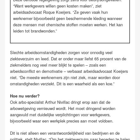
“Want werkgevers willen geen kosten maken”, ziet
arbeidsadvocaat Roque Koeijers. “Ze geven vaak hun
werknemer bijvoorbeeld geen beschermende kleding wanneer
deze mensen met chemische stoffen moeten werken. Het kan
leiden tot brandwonden.”
Slechte arbeidsomstandigheden zorgen voor onnodig veel
ziekteverzuim en leed. Dat er onder maar liefst 65 procent van de
ziekmelders nog veel meer blijkt te spelen – zoals een
arbeidsconflict en demotivatie – verbaast arbeidsadvocaat Koeijers
niet. “De meeste werknemers zijn niet ziek, maar worden door
omstandigheden verziekt. Dit is een waarheid als een koe.”
Hoe nu verder?
Ook arbo-specialist Arthur Nivillac dringt erop aan dat de
arbowetgeving vernieuwd wordt. Het moet dringend worden
aangevuld met duidelijke verplichtingen voor werkgevers,
bijvoorbeeld waar een werkplek precies aan moet voldoen.
Dit is niet alleen een verantwoordelijkheid van bedrijven en de
politiek, stelt Nivillac. “Om het ziekteverzuim naar beneden te halen