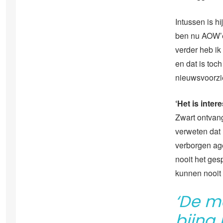
Intussen is h
ben nu AOW’er
verder heb ik 
en dat is toc
nieuwsvoorzi
‘Het is inter
Zwart ontvang
verweten dat
verborgen age
nooit het gesp
kunnen nooit 
‘De m
bijna 