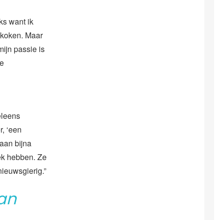
ks want ik
 koken. Maar
mijn passie is
se
eleens
, ‘een
aan bijna
iek hebben. Ze
nieuwsgierig.”
an