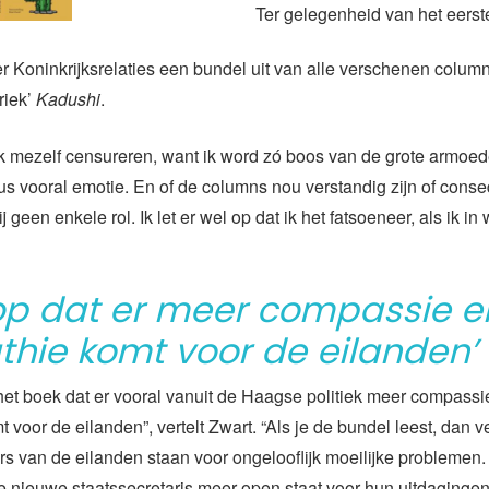
Ter gelegenheid van het eerst
r Koninkrijksrelaties een bundel uit van alle verschenen column
riek’
Kadushi
.
 mezelf censureren, want ik word zó boos van de grote armoede”,
us vooral emotie. En of de columns nou verstandig zijn of conse
j geen enkele rol. Ik let er wel op dat ik het fatsoeneer, als ik i
oop dat er meer compassie e
hie komt voor de eilanden’
het boek dat er vooral vanuit de Haagse politiek meer compassi
 voor de eilanden”, vertelt Zwart. “Als je de bundel leest, dan ve
s van de eilanden staan voor ongelooflijk moeilijke problemen.
 nieuwe staatssecretaris meer open staat voor hun uitdagingen