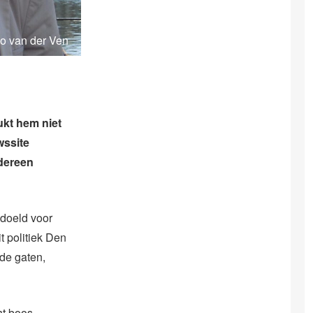
co van der Ven
ukt hem niet
wssite
edereen
edoeld voor
t politiek Den
de gaten,
ht boos