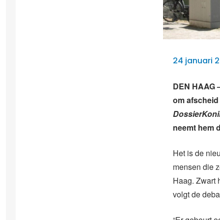
24 januari 
DEN HAAG – J
om afscheid 
DossierKonin
neemt hem da
Het is de nie
mensen die zo
Haag. Zwart h
volgt de debat
“Er gebeurt o