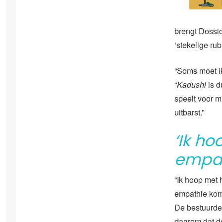
brengt Dossie
‘stekelige rub
“Soms moet ik
“
Kadushi
is d
speelt voor mi
uitbarst.”
‘Ik h
empat
“Ik hoop met 
empathie komt
De bestuurder
daarom dat de