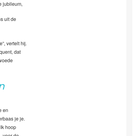
e jubileum,
s uit de
 vertelt hij.
quent, dat
n woede
n
e en
rbaas je je.
 Ik hoop
, voor de