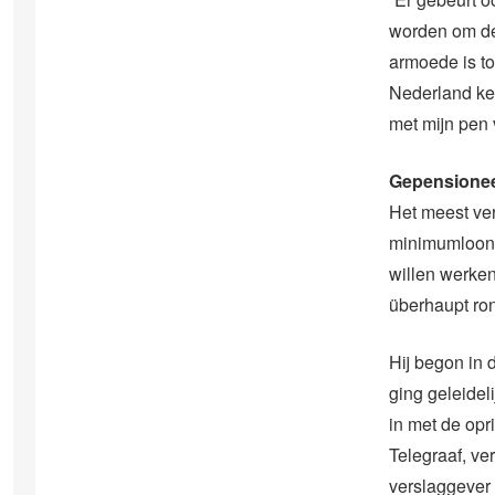
worden om de 
armoede is t
Nederland kei
met mijn pen
Gepensionee
Het meest ver
minimumloon 
willen werken
überhaupt ro
Hij begon in 
ging geleidel
in met de opr
Telegraaf, ve
verslaggever