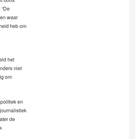
. “De
ten waar
jkheid heb om
eld het
nders niet
dig om
politiek en
journalistiek
ater de
k