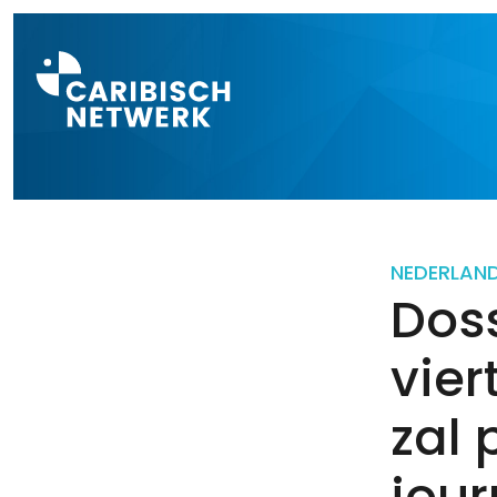
Direct naar a
NEDERLAN
Doss
vier
zal
jour