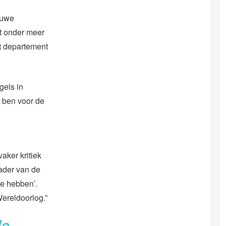
euwe
t onder meer
t departement
gels in
k ben voor de
aker kritiek
vader van de
te hebben’.
ereldoorlog.”