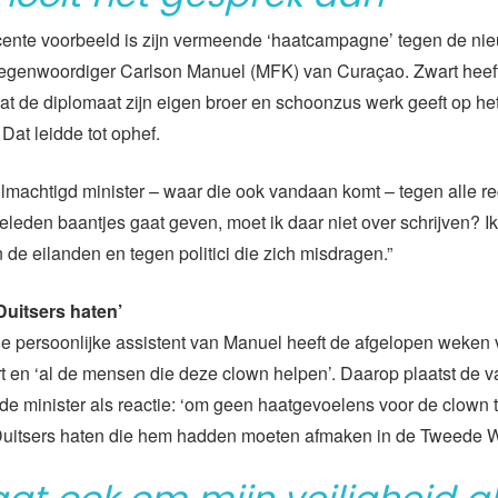
cente voorbeeld is zijn vermeende ‘haatcampagne’ tegen de ni
tegenwoordiger Carlson Manuel (MFK) van Curaçao. Zwart heef
t de diplomaat zijn eigen broer en schoonzus werk geeft op he
Dat leidde tot ophef.
lmachtigd minister – waar die ook vandaan komt – tegen alle re
eleden baantjes gaat geven, moet ik daar niet over schrijven? I
 de eilanden en tegen politici die zich misdragen.”
Duitsers haten’
e persoonlijke assistent van Manuel heeft de afgelopen weken v
t en ‘al de mensen die deze clown helpen’. Daarop plaatst de 
e minister als reactie: ‘om geen haatgevoelens voor de clown 
Duitsers haten die hem hadden moeten afmaken in de Tweede W