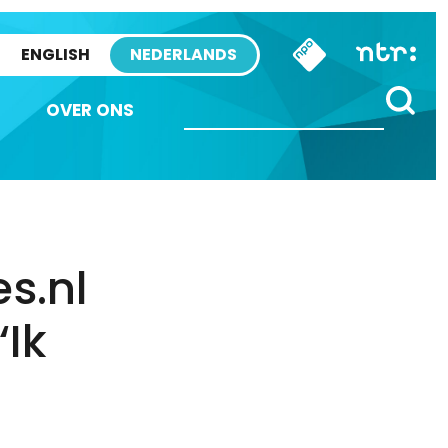
ENGLISH
NEDERLANDS
OVER ONS
es.nl
‘Ik