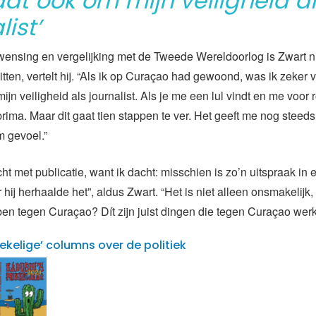
aat ook om mijn veiligheid a
list’
ensing en vergelijking met de Tweede Wereldoorlog is Zwart ni
itten, vertelt hij. “Als ik op Curaçao had gewoond, was ik zeker v
jn veiligheid als journalist. Als je me een lul vindt en me voor ro
prima. Maar dit gaat tien stappen te ver. Het geeft me nog steed
 gevoel.”
ht met publicatie, want ik dacht: misschien is zo’n uitspraak in
hij herhaalde het”, aldus Zwart. “Het is niet alleen onsmakelijk
ben tegen Curaçao? Dít zijn juist dingen die tegen Curaçao werk
tekelige’ columns over de politiek