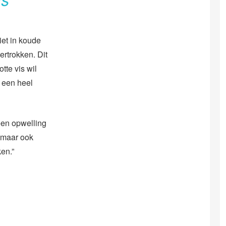
ls
et in koude
ertrokken. Dit
tte vis wil
s een heel
 een opwelling
, maar ook
en.”