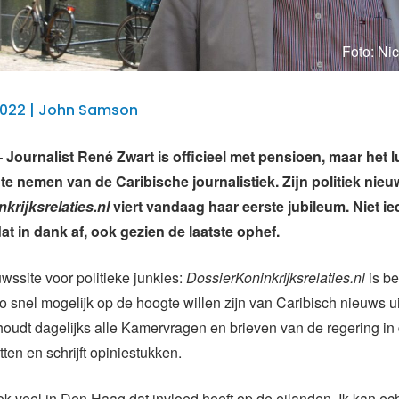
Foto: Ni
2022 | John Samson
ournalist René Zwart is officieel met pensioen, maar het l
te nemen van de Caribische journalistiek. Zijn politiek nieu
krijksrelaties.nl
viert vandaag haar eerste jubileum. Niet i
t in dank af, ook gezien de laatste ophef.
uwssite voor politieke junkies:
DossierKoninkrijksrelaties.nl
is b
 snel mogelijk op de hoogte willen zijn van Caribisch nieuws ui
oudt dagelijks alle Kamervragen en brieven van de regering in 
ten en schrijft opiniestukken.
ok veel in Den Haag dat invloed heeft op de eilanden. Ik kan ec