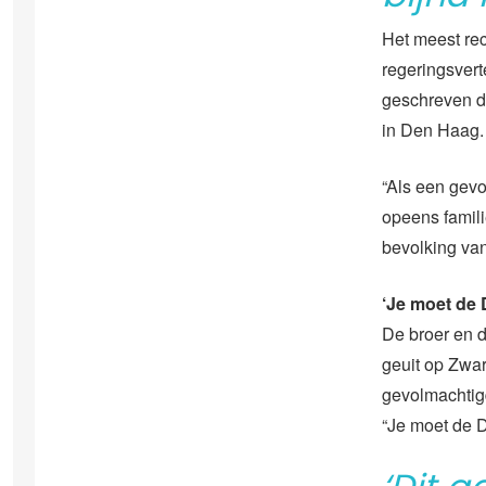
Het meest re
regeringsver
geschreven da
in Den Haag. 
“Als een gevo
opeens famili
bevolking van
‘Je moet de 
De broer en d
geuit op Zwar
gevolmachtigd
“Je moet de 