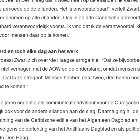
armoede op de eilanden. Het is onvoorstelbaar!”, vertelt Zwart
oegenomen op álle eilanden. Ook in de drie Caribische gemeen
hard verantwoordelijk voor is. Ik vind dat ik de verantwoordeli
 voor mensen daar op te komen.”
rd en toch elke dag aan het werk
baast Zwart zich over ‘de Haagse arrogantie’. “Dat ze bijvoorbe
niet verhogen met de AOW en de onderstand, omdat mensen a
. Dat is zo arrogant! Mensen hebben daar twee, drie banen no
nd te komen.”
de jaren negentig als communicatieadviseur voor de Curaçaose 
ijk ook voor de andere eilanden aan de slag. Daarna ging hij de 
ichting van de Caribische editie van het Algemeen Dagblad en l
rvolgens de oprichting van het Antilliaans Dagblad en als politie
 in Den Haag.