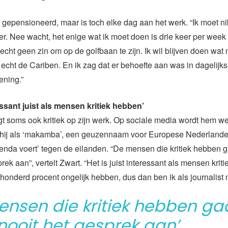
ij gepensioneerd, maar is toch elke dag aan het werk. “Ik moet ni
. Nee wacht, het enige wat ik moet doen is drie keer per week
echt geen zin om op de golfbaan te zijn. Ik wil blijven doen wat 
h echt de Cariben. En ik zag dat er behoefte aan was in dagelijk
ening.”
essant juist als mensen kritiek hebben’
t soms ook kritiek op zijn werk. Op sociale media wordt hem w
 hij als ‘makamba’, een geuzennaam voor Europese Nederlander
nda voert’ tegen de eilanden. “De mensen die kritiek hebben g
rek aan”, vertelt Zwart. “Het is juist interessant als mensen krit
honderd procent ongelijk hebben, dus dan ben ik als journalist 
ensen die kritiek hebben ga
nooit het gesprek aan’