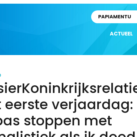
rtikel
PAPIAMENTU
ACTUEEL
D
ierKoninkrijksrelati
t eerste verjaardag: 
 pas stoppen met
nalistiek als ik dood