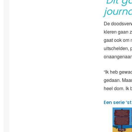
‘Dit g
journa
De doodsverw
kleren gaan z
gaat ook om mi
uitschelden, 
onaangenaam
“Ik heb gewac
gedaan. Maar 
heel dom. Ik 
Een serie ‘s