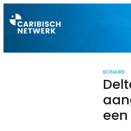
Direct naar a
BONAIRE
Delt
aang
een