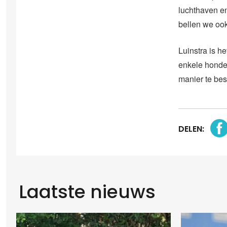
luchthaven e
bellen we ook
Luinstra is h
enkele honde
manier te be
DELEN:
Laatste nieuws