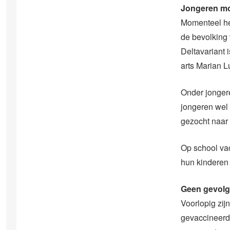
Jongeren mo
Momenteel hee
de bevolking 
Deltavariant 
arts Marian Lu
Onder jongere
jongeren wel
gezocht naar 
Op school va
hun kinderen
Geen gevolg
Voorlopig zi
gevaccineerd