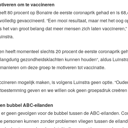
tiveren om te vaccineren
ft 80 procent op Bonaire de eerste coronaprik gehad en is 68,
volledig gevaccineerd. “Een mooi resultaat, maar met het oog o
is het van groot belang dat meer mensen zich laten vaccineren,
instra.
n heeft momenteel slechts 20 procent de eerste coronaprik geha
 langdurig gezondheidsklachten kunnen houden“, aldus Luinstra
manieren om deze groep te motiveren tot vaccinatie.
ccineren mogelijk maken, is volgens Luinstra geen optie. “Oud
 toestemming geven en we willen ook geen groepsdruk creëren 
en bubbel ABC-eilanden
jn er geen gevolgen voor de bubbel tussen de ABC-eilanden. C
e personen kunnen zonder problemen vliegen tussen de eiland