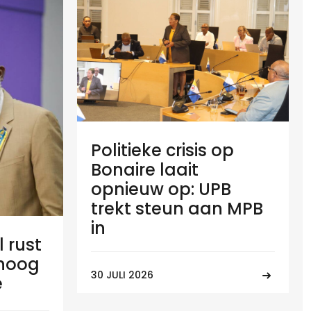
Politieke crisis op
Bonaire laait
opnieuw op: UPB
trekt steun aan MPB
in
l rust
 hoog
30 JULI 2026
e