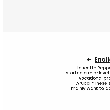
Engli
Loucette Rep
started a mid-level
vocational pr
Aruba: “These 
mainly want to do