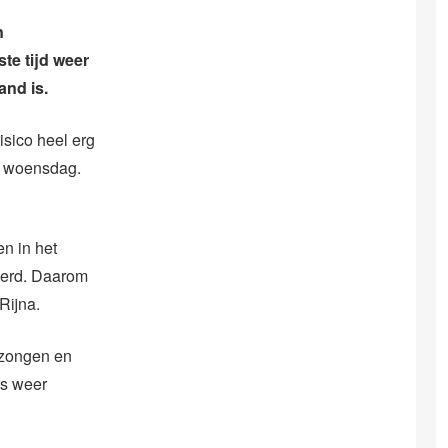
n
te tijd weer
and is.
isico heel erg
ie woensdag.
n in het
eerd. Daarom
Rijna.
gezongen en
rs weer