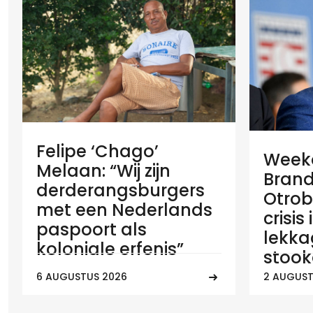
Felipe ‘Chago’
Weeko
Melaan: “Wij zijn
Brand
derderangsburgers
Otrob
met een Nederlands
crisis
paspoort als
lekka
koloniale erfenis”
stook
6 AUGUSTUS 2026
2 AUGUST