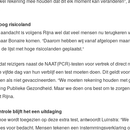
wel rekening mee houden dat dit elk moment kan veranderen”, 
.
oog risicoland
aandacht is volgens Rijna wel dat veel mensen nu terugkeren v
st naar Bonaire komen. “Daarom hebben wij vanaf afgelopen maa
de lijst met hoge risicolanden geplaatst.“
dat reizigers naast de NAAT(PCR)-testen voor vertrek of direct
 vijfde dag van hun verblijf een test moeten doen. Dit geldt voo
en als niet gevaccineerden. “We moeten rekening houden met g
ling Publieke Gezondheid. Maar we doen ons best om te zorgen 
t Rijna.
role blijft het een uitdaging
oe wordt toegezien op deze extra test, antwoordt Luinstra: “W
ces voor bedacht. Mensen tekenen een instemmingsverklaring 