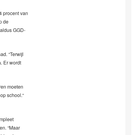
4 procent van
p de
” aldus GGD-
d. “Terwijl
. Er wordt
eren moeten
op school.“
ompleet
en. “Maar