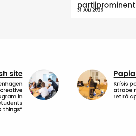
partijprominen
31 JULI 2026
sh site
Papia
penhagen
Krísis p
 creative
atrobe n
ogram in
retirá 
students
 things”