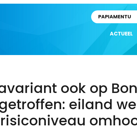
rtikel
PAPIAMENTU
ACTUEEL
avariant ook op Bon
etroffen: eiland we
 risiconiveau omho