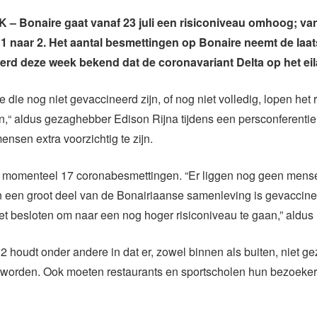
– Bonaire gaat vanaf 23 juli een risiconiveau omhoog; va
 1 naar 2. Het aantal besmettingen op Bonaire neemt de laats
erd deze week bekend dat de coronavariant Delta op het eil
 die nog niet gevaccineerd zijn, of nog niet volledig, lopen het r
n,“ aldus gezaghebber Edison Rijna tijdens een persconferent
nsen extra voorzichtig te zijn.
t momenteel 17 coronabesmettingen. “Er liggen nog geen mense
n een groot deel van de Bonairiaanse samenleving is gevaccin
et besloten om naar een nog hoger risiconiveau te gaan,” aldus 
2 houdt onder andere in dat er, zowel binnen als buiten, niet 
worden. Ook moeten restaurants en sportscholen hun bezoeke