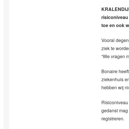
KRALENDIJK 
risiconiveau
toe en ook w
Vooral degene
ziek te worde
“We vragen me
Bonaire heef
ziekenhuis e
hebben wij ni
Risiconiveau 
gedanst mag 
registreren.