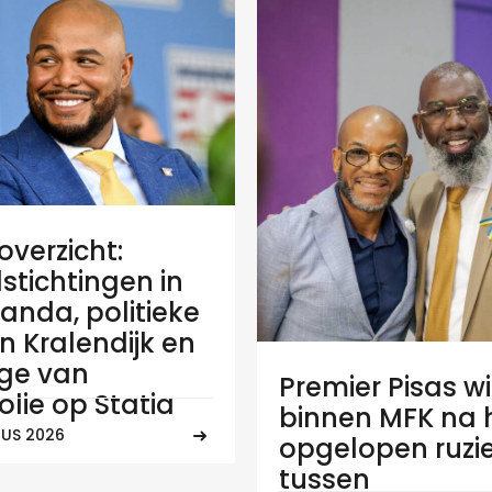
verzicht:
stichtingen in
anda, politieke
 in Kralendijk en
ge van
Premier Pisas wi
olie op Statia
binnen MFK na
US 2026
opgelopen ruzi
tussen