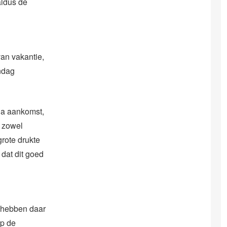
aldus de
an vakantie,
ndag
 na aankomst,
r zowel
rote drukte
dat dit goed
e hebben daar
op de