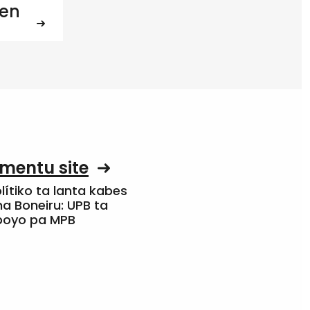
ten
mentu site
olítiko ta lanta kabes
a Boneiru: UPB ta
apoyo pa MPB