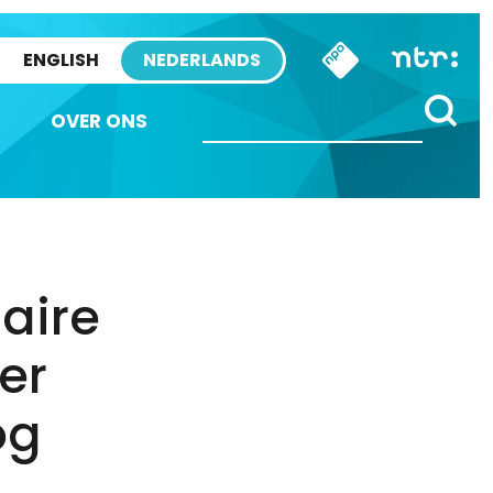
ENGLISH
NEDERLANDS
OVER ONS
aire
er
og