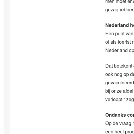
men moet er 
gezaghebber
Nederland h
Een punt van 
of als toeri
Nederland op 
Dat betekent 
ook nog op de
gevaccineerd
bij onze afde
verloopt,“ zeg
Ondanks cont
Op de vraag h
een heel pro