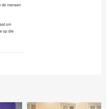
an de mensen
gaat om
e op die